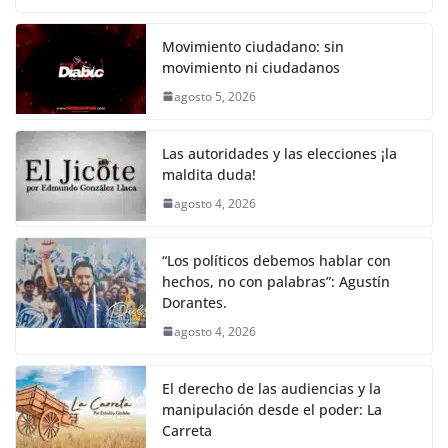
o
p
k
c
itt
ai
at
p
e
ar
k
e
er
l
s
y
gr
e
Movimiento ciudadano: sin
movimiento ni ciudadanos
b
A
Li
a
agosto 5, 2026
o
p
n
m
o
p
k
Las autoridades y las elecciones ¡la
k
maldita duda!
agosto 4, 2026
“Los políticos debemos hablar con
hechos, no con palabras”: Agustín
Dorantes.
agosto 4, 2026
El derecho de las audiencias y la
manipulación desde el poder: La
Carreta