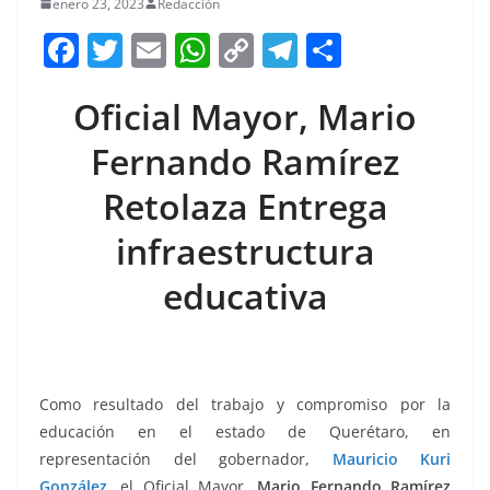
enero 23, 2023
Redacción
F
T
E
W
C
T
S
a
w
m
h
o
el
h
Oficial Mayor,
Mario
c
itt
ai
at
p
e
ar
e
er
l
s
y
gr
e
Fernando Ramírez
b
A
Li
a
Retolaza Entrega
o
p
n
m
infraestructura
o
p
k
k
educativa
Como resultado del trabajo y compromiso por la
educación en el estado de Querétaro, en
representación del gobernador,
Mauricio Kuri
González
, el Oficial Mayor,
Mario Fernando Ramírez