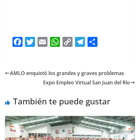
F
T
E
W
C
T
S
a
w
m
h
o
el
h
c
itt
ai
at
p
e
ar
e
er
l
s
y
gr
e
AMLO enquistó los grandes y graves problemas
b
A
Li
a
Expo Empleo Virtual San Juan del Río
o
p
n
m
o
p
k
También te puede gustar
k