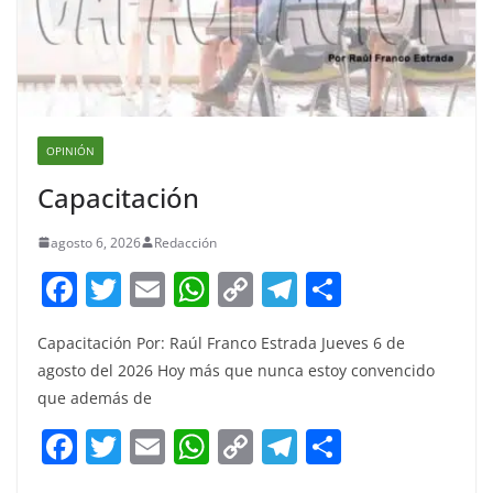
OPINIÓN
Capacitación
agosto 6, 2026
Redacción
F
T
E
W
C
T
S
a
w
m
h
o
el
h
Capacitación Por: Raúl Franco Estrada Jueves 6 de
c
itt
ai
at
p
e
ar
agosto del 2026 Hoy más que nunca estoy convencido
e
er
l
s
y
gr
e
que además de
b
A
Li
a
F
T
E
W
C
T
S
o
p
n
m
a
w
m
h
o
el
h