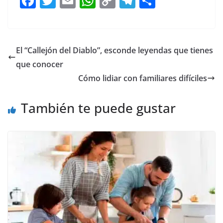
F
T
E
W
C
T
S
a
w
m
h
o
el
h
c
itt
ai
at
p
e
ar
e
er
l
s
y
gr
e
El “Callejón del Diablo”, esconde leyendas que tienes
b
A
Li
a
que conocer
o
p
n
m
Cómo lidiar con familiares difíciles
o
p
k
También te puede gustar
k