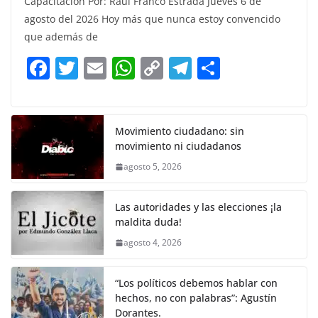
Capacitación Por: Raúl Franco Estrada Jueves 6 de
c
itt
ai
at
p
e
ar
agosto del 2026 Hoy más que nunca estoy convencido
e
er
l
s
y
gr
e
que además de
b
A
Li
a
F
T
E
W
C
T
S
o
p
n
m
a
w
m
h
o
el
h
o
p
k
c
itt
ai
at
p
e
ar
k
e
er
l
s
y
gr
e
Movimiento ciudadano: sin
movimiento ni ciudadanos
b
A
Li
a
agosto 5, 2026
o
p
n
m
o
p
k
Las autoridades y las elecciones ¡la
k
maldita duda!
agosto 4, 2026
“Los políticos debemos hablar con
hechos, no con palabras”: Agustín
Dorantes.