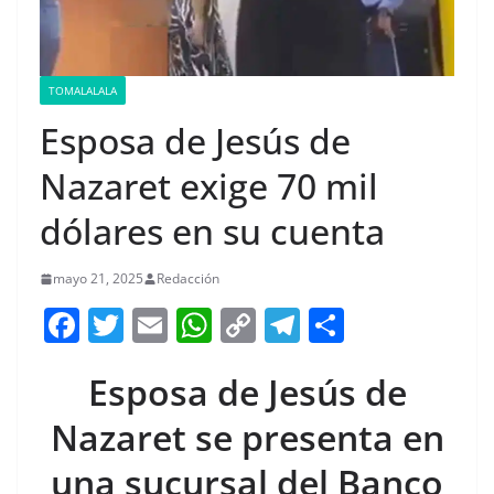
TOMALALALA
Esposa de Jesús de
Nazaret exige 70 mil
dólares en su cuenta
mayo 21, 2025
Redacción
F
T
E
W
C
T
S
a
w
m
h
o
el
h
Esposa de Jesús de
c
itt
ai
at
p
e
ar
e
er
l
s
y
gr
e
Nazaret se presenta en
b
A
Li
a
una sucursal del Banco