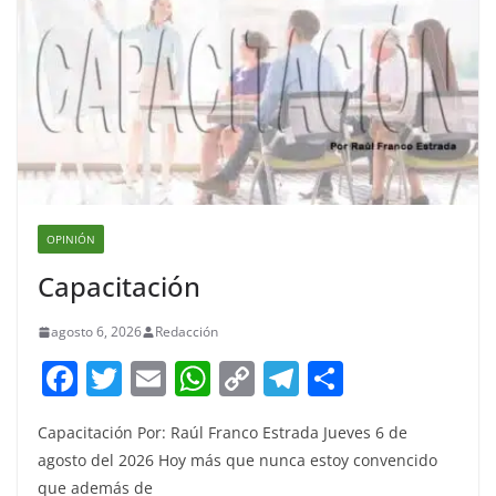
OPINIÓN
Capacitación
agosto 6, 2026
Redacción
F
T
E
W
C
T
S
a
w
m
h
o
el
h
Capacitación Por: Raúl Franco Estrada Jueves 6 de
c
itt
ai
at
p
e
ar
agosto del 2026 Hoy más que nunca estoy convencido
e
er
l
s
y
gr
e
que además de