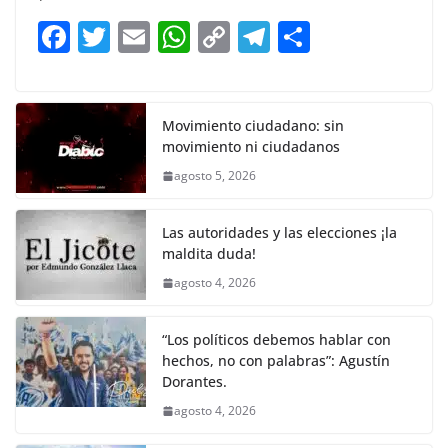
b
A
Li
a
F
T
E
W
C
T
S
o
p
n
m
a
w
m
h
o
el
h
o
p
k
c
itt
ai
at
p
e
ar
k
e
er
l
s
y
gr
e
Movimiento ciudadano: sin
movimiento ni ciudadanos
b
A
Li
a
agosto 5, 2026
o
p
n
m
o
p
k
Las autoridades y las elecciones ¡la
k
maldita duda!
agosto 4, 2026
“Los políticos debemos hablar con
hechos, no con palabras”: Agustín
Dorantes.
agosto 4, 2026