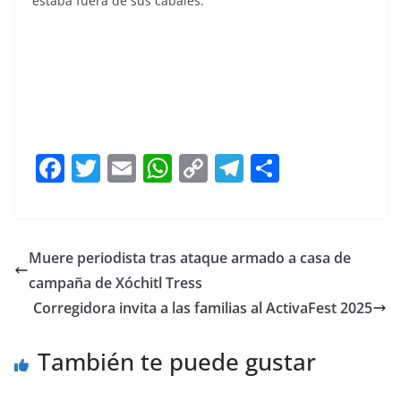
estaba fuera de sus cabales.
F
T
E
W
C
T
S
a
w
m
h
o
el
h
c
itt
ai
at
p
e
ar
e
er
l
s
y
gr
e
Muere periodista tras ataque armado a casa de
b
A
Li
a
campaña de Xóchitl Tress
o
p
n
m
Corregidora invita a las familias al ActivaFest 2025
o
p
k
También te puede gustar
k