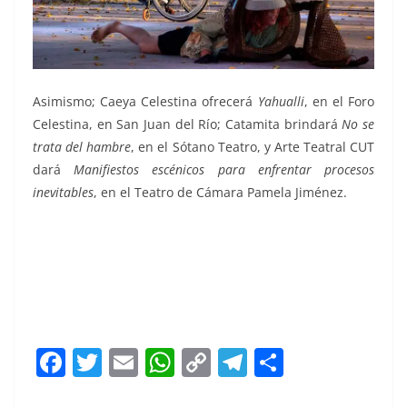
Asimismo; Caeya Celestina ofrecerá
Yahualli
, en el Foro
Celestina, en San Juan del Río; Catamita brindará
No se
trata del hambre
, en el Sótano Teatro, y Arte Teatral CUT
dará
Manifiestos escénicos para enfrentar procesos
inevitables
, en el Teatro de Cámara Pamela Jiménez.
F
T
E
W
C
T
S
a
w
m
h
o
el
h