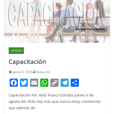
OPINIÓN
Capacitación
agosto 6, 2026
Redacción
F
T
E
W
C
T
S
a
w
m
h
o
el
h
Capacitación Por: Raúl Franco Estrada Jueves 6 de
c
itt
ai
at
p
e
ar
agosto del 2026 Hoy más que nunca estoy convencido
e
er
l
s
y
gr
e
que además de