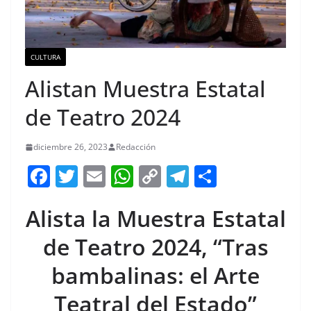
CULTURA
Alistan Muestra Estatal
de Teatro 2024
diciembre 26, 2023
Redacción
F
T
E
W
C
T
S
a
w
m
h
o
el
h
Alista la Muestra Estatal
c
itt
ai
at
p
e
ar
e
er
l
s
y
gr
e
de Teatro 2024, “Tras
b
A
Li
a
bambalinas: el Arte
o
p
n
m
Teatral del Estado”
o
p
k