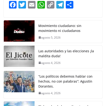
b
A
Li
a
F
T
E
W
C
T
S
o
p
n
m
a
w
m
h
o
el
h
o
p
k
c
itt
ai
at
p
e
ar
k
e
er
l
s
y
gr
e
Movimiento ciudadano: sin
movimiento ni ciudadanos
b
A
Li
a
agosto 5, 2026
o
p
n
m
o
p
k
Las autoridades y las elecciones ¡la
k
maldita duda!
agosto 4, 2026
“Los políticos debemos hablar con
hechos, no con palabras”: Agustín
Dorantes.
agosto 4, 2026