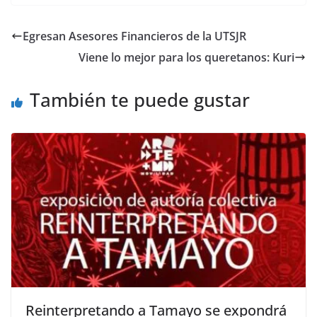
c
itt
ai
at
p
e
ar
e
er
l
s
y
gr
e
Egresan Asesores Financieros de la UTSJR
b
A
Li
a
Viene lo mejor para los queretanos: Kuri
o
p
n
m
o
p
k
También te puede gustar
k
Reinterpretando a Tamayo se expondrá