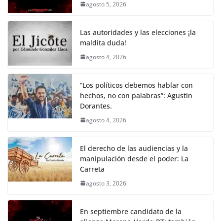
agosto 5, 2026
o
p
n
m
o
p
k
Las autoridades y las elecciones ¡la
k
maldita duda!
agosto 4, 2026
“Los políticos debemos hablar con
hechos, no con palabras”: Agustín
Dorantes.
agosto 4, 2026
El derecho de las audiencias y la
manipulación desde el poder: La
Carreta
agosto 3, 2026
En septiembre candidato de la