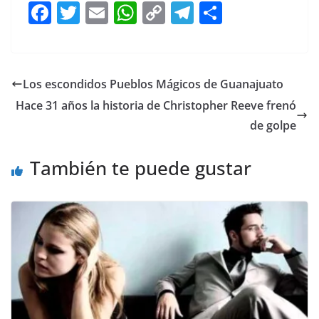
F
T
E
W
C
T
S
a
w
m
h
o
el
h
c
itt
ai
at
p
e
ar
e
er
l
s
y
gr
e
Los escondidos Pueblos Mágicos de Guanajuato
b
A
Li
a
Hace 31 años la historia de Christopher Reeve frenó
o
p
n
m
de golpe
o
p
k
También te puede gustar
k