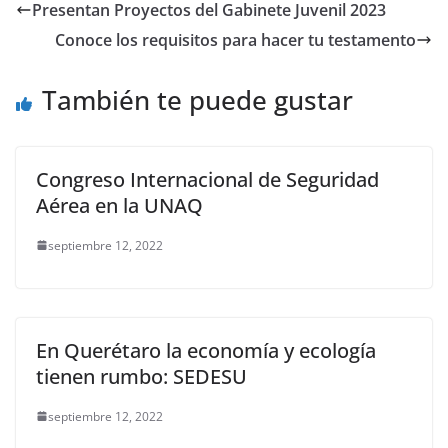
e
er
l
s
y
gr
e
Presentan Proyectos del Gabinete Juvenil 2023
b
A
Li
a
Conoce los requisitos para hacer tu testamento
o
p
n
m
o
p
k
También te puede gustar
k
Congreso Internacional de Seguridad
Aérea en la UNAQ
septiembre 12, 2022
En Querétaro la economía y ecología
tienen rumbo: SEDESU
septiembre 12, 2022