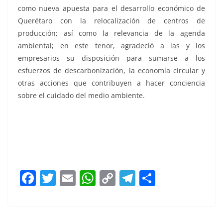
como nueva apuesta para el desarrollo económico de
Querétaro con la relocalización de centros de
producción; así como la relevancia de la agenda
ambiental; en este tenor, agradeció a las y los
empresarios su disposición para sumarse a los
esfuerzos de descarbonización, la economía circular y
otras acciones que contribuyen a hacer conciencia
sobre el cuidado del medio ambiente.
Comercial 2023 Comercial 2023 Comercial 2023
Comercial 2023 Comercial 2023
F
T
E
W
C
T
S
a
w
m
h
o
el
h
c
itt
ai
at
p
e
ar