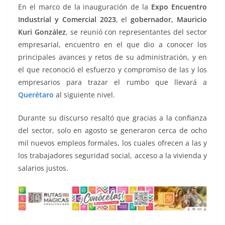
o
p
n
m
En el marco de la inauguración de la
Expo Encuentro
o
p
k
Industrial y Comercial 2023
, el
gobernador, Mauricio
k
Kuri González
, se reunió con representantes del sector
empresarial, encuentro en el que dio a conocer los
principales avances y retos de su administración, y en
el que reconoció el esfuerzo y compromiso de las y los
empresarios para trazar el rumbo que llevará a
Querétaro
al siguiente nivel.
Durante su discurso resaltó que gracias a la confianza
del sector, solo en agosto se generaron cerca de ocho
mil nuevos empleos formales, los cuales ofrecen a las y
los trabajadores seguridad social, acceso a la vivienda y
salarios justos.