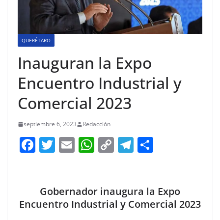
QUERÉTARO
Inauguran la Expo
Encuentro Industrial y
Comercial 2023
septiembre 6, 2023
Redacción
F
T
E
W
C
T
S
a
w
m
h
o
el
h
c
itt
ai
at
p
e
ar
e
er
l
s
y
gr
e
Gobernador inaugura la Expo
b
A
Li
a
Encuentro Industrial y Comercial 2023