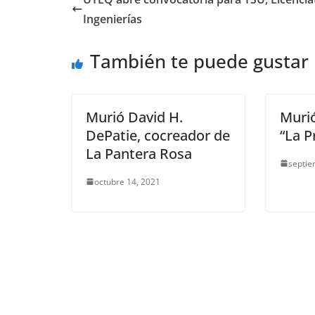
b
A
Li
a
Ingenierías
o
p
n
m
También te puede gustar
o
p
k
k
Murió David H.
Muri
DePatie, cocreador de
“La P
La Pantera Rosa
septie
octubre 14, 2021