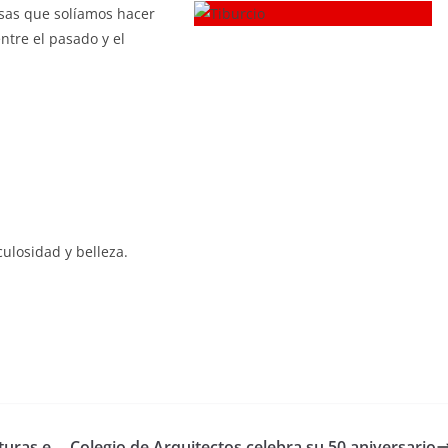
cosas que solíamos hacer
ntre el pasado y el
culosidad y belleza.
turas e
Colegio de Arquitectos celebra su 50 aniversario