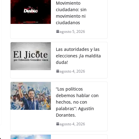
b
A
Li
a
e
Movimiento
ciudadano: sin
o
p
n
m
movimiento ni
o
p
k
ciudadanos
k
agosto 5, 2026
Las autoridades y las
elecciones ¡la maldita
duda!
agosto 4, 2026
“Los políticos
debemos hablar con
hechos, no con
palabras”: Agustín
Dorantes.
agosto 4, 2026