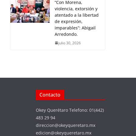
“Con Morena,
violencia, extorsión y
atentado a la libertad
de expresión,
imparables”: Abigail
Arredondo.
julio 30, 2026
Contacto
Okey Querétaro Telefono: 01(442)
483 29 94
direccion@okeyqueretaro.mx
edicion@okeyqueretaro.mx