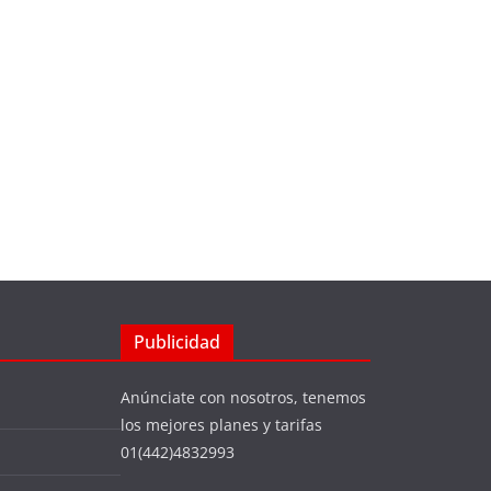
Publicidad
Anúnciate con nosotros, tenemos
los mejores planes y tarifas
01(442)4832993