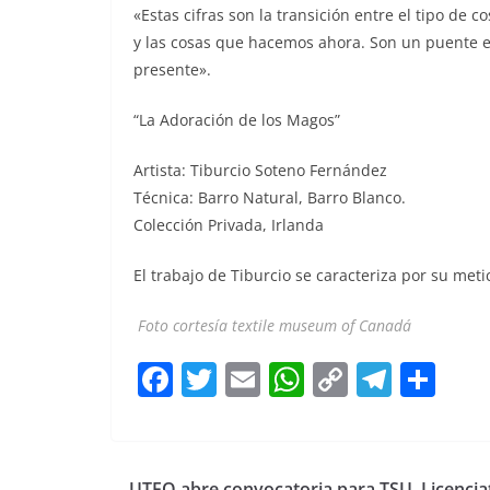
«Estas cifras son la transición entre el tipo de 
y las cosas que hacemos ahora. Son un puente e
presente».
“La Adoración de los Magos”
Artista: Tiburcio Soteno Fernández
Técnica: Barro Natural, Barro Blanco.
Colección Privada, Irlanda
El trabajo de Tiburcio se caracteriza por su meti
Foto cortesía textile museum of Canadá
F
T
E
W
C
T
S
a
w
m
h
o
el
h
c
itt
ai
at
p
e
ar
e
er
l
s
y
gr
e
UTEQ abre convocatoria para TSU, Licencia