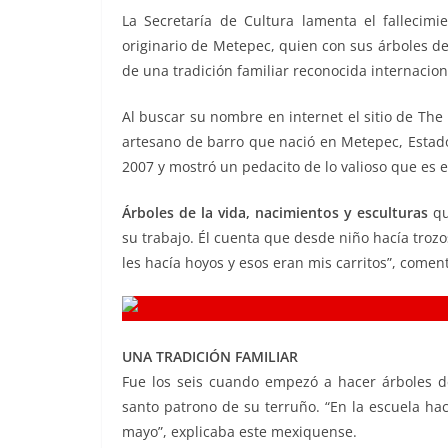
o
p
n
m
La Secretaría de Cultura lamenta el fallecim
o
p
k
originario de Metepec, quien con sus árboles de
de una tradición familiar reconocida internacio
k
Al buscar su nombre en internet el sitio de The 
artesano de barro que nació en Metepec, Estad
2007 y mostró un pedacito de lo valioso que es 
Árboles de la vida, nacimientos y esculturas
qu
su trabajo. Él cuenta que desde niño hacía trozo
les hacía hoyos y esos eran mis carritos”, comen
UNA TRADICIÓN FAMILIAR
Fue los seis cuando empezó a hacer árboles de
santo patrono de su terruño. “En la escuela ha
mayo”, explicaba este mexiquense.