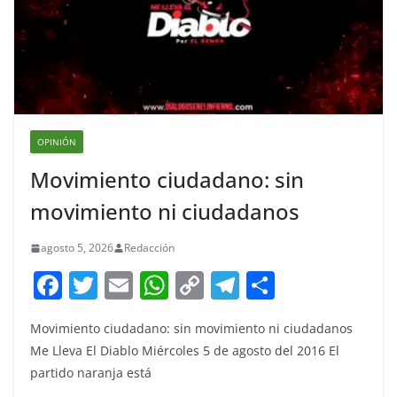
OPINIÓN
Movimiento ciudadano: sin
movimiento ni ciudadanos
agosto 5, 2026
Redacción
F
T
E
W
C
T
S
a
w
m
h
o
el
h
Movimiento ciudadano: sin movimiento ni ciudadanos
c
itt
ai
at
p
e
ar
Me Lleva El Diablo Miércoles 5 de agosto del 2016 El
e
er
l
s
y
gr
e
partido naranja está