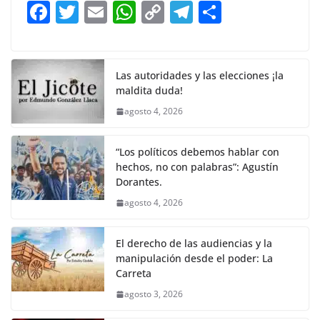
b
A
Li
a
F
T
E
W
C
T
S
o
p
n
m
a
w
m
h
o
el
h
o
p
k
c
itt
ai
at
p
e
ar
k
e
er
l
s
y
gr
e
Las autoridades y las elecciones ¡la
maldita duda!
b
A
Li
a
agosto 4, 2026
o
p
n
m
o
p
k
“Los políticos debemos hablar con
k
hechos, no con palabras”: Agustín
Dorantes.
agosto 4, 2026
El derecho de las audiencias y la
manipulación desde el poder: La
Carreta
agosto 3, 2026