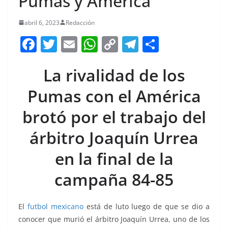
Pumas y América
abril 6, 2023
Redacción
F
T
E
W
C
T
S
a
w
m
h
o
el
h
La rivalidad de los
c
itt
ai
at
p
e
ar
e
er
l
s
y
gr
e
Pumas con el América
b
A
Li
a
brotó por el trabajo del
o
p
n
m
árbitro Joaquín Urrea
o
p
k
k
en la final de la
campaña 84-85
El
futbol mexicano
está de luto luego de que se dio a
conocer que murió el árbitro Joaquín Urrea, uno de los