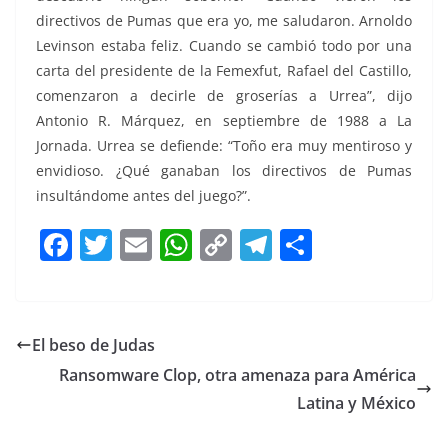
directivos de Pumas que era yo, me saludaron. Arnoldo
Levinson estaba feliz. Cuando se cambió todo por una
carta del presidente de la Femexfut, Rafael del Castillo,
comenzaron a decirle de groserías a Urrea”, dijo
Antonio R. Márquez, en septiembre de 1988 a La
Jornada. Urrea se defiende: “Toño era muy mentiroso y
envidioso. ¿Qué ganaban los directivos de Pumas
insultándome antes del juego?”.
F
T
E
W
C
T
S
a
w
m
h
o
el
h
c
itt
ai
at
p
e
ar
e
er
l
s
y
gr
e
El beso de Judas
b
A
Li
a
Ransomware Clop, otra amenaza para América
o
p
n
m
Latina y México
o
p
k