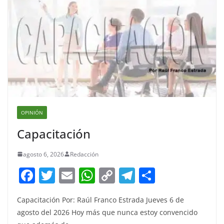
OPINIÓN
Capacitación
agosto 6, 2026
Redacción
F
T
E
W
C
T
S
a
w
m
h
o
el
h
Capacitación Por: Raúl Franco Estrada Jueves 6 de
c
itt
ai
at
p
e
ar
agosto del 2026 Hoy más que nunca estoy convencido
e
er
l
s
y
gr
e