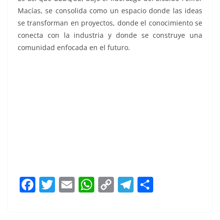
Macías, se consolida como un espacio donde las ideas
se transforman en proyectos, donde el conocimiento se
conecta con la industria y donde se construye una
comunidad enfocada en el futuro.
Felifer Macías Felifer Macías
F
T
E
W
C
T
S
a
w
m
h
o
el
h
c
itt
ai
at
p
e
ar