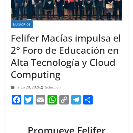
MUNICIPIOS
Felifer Macías impulsa el
2° Foro de Educación en
Alta Tecnología y Cloud
Computing
marzo 20, 2026
Redacción
F
T
E
W
C
T
S
a
w
m
h
o
el
h
c
itt
ai
at
p
e
ar
e
er
l
s
y
gr
e
Promueve Felifer