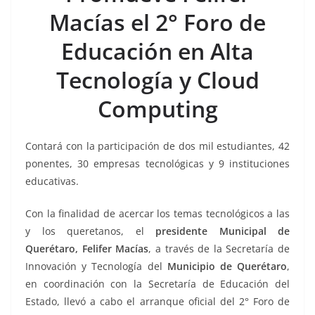
b
A
Li
a
Macías el 2° Foro de
o
p
n
m
Educación en Alta
o
p
k
k
Tecnología y Cloud
Computing
Contará con la participación de dos mil estudiantes, 42
ponentes, 30 empresas tecnológicas y 9 instituciones
educativas.
Con la finalidad de acercar los temas tecnológicos a las
y los queretanos, el
presidente Municipal de
Querétaro, Felifer Macías
, a través de la Secretaría de
Innovación y Tecnología del
Municipio de Querétaro
,
en coordinación con la Secretaría de Educación del
Estado, llevó a cabo el arranque oficial del 2° Foro de