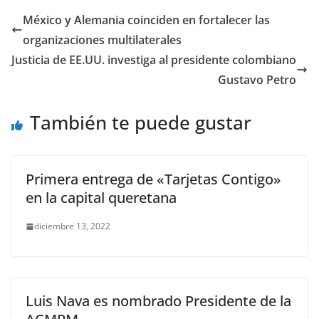
e
er
l
s
y
gr
e
México y Alemania coinciden en fortalecer las
b
A
Li
a
organizaciones multilaterales
o
p
n
m
Justicia de EE.UU. investiga al presidente colombiano
o
p
k
Gustavo Petro
k
También te puede gustar
Primera entrega de «Tarjetas Contigo»
en la capital queretana
diciembre 13, 2022
Luis Nava es nombrado Presidente de la