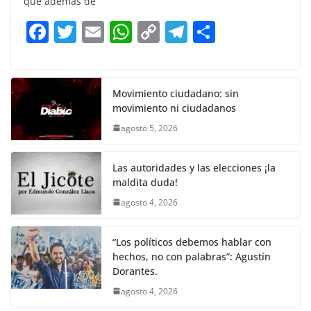
que además de
b
A
Li
a
F
T
E
W
C
T
S
o
p
n
m
a
w
m
h
o
el
h
o
p
k
c
itt
ai
at
p
e
ar
k
e
er
l
s
y
gr
e
Movimiento ciudadano: sin
movimiento ni ciudadanos
b
A
Li
a
agosto 5, 2026
o
p
n
m
o
p
k
Las autoridades y las elecciones ¡la
k
maldita duda!
agosto 4, 2026
“Los políticos debemos hablar con
hechos, no con palabras”: Agustín
Dorantes.
agosto 4, 2026