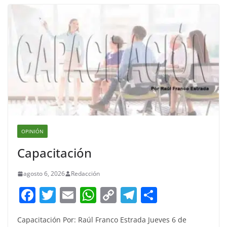
OPINIÓN
Capacitación
agosto 6, 2026
Redacción
F
T
E
W
C
T
S
a
w
m
h
o
el
h
Capacitación Por: Raúl Franco Estrada Jueves 6 de