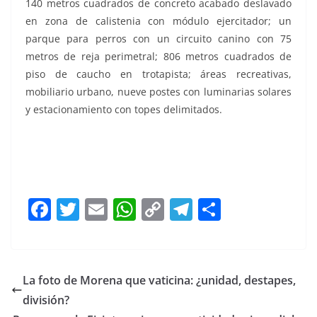
140 metros cuadrados de concreto acabado deslavado
en zona de calistenia con módulo ejercitador; un
parque para perros con un circuito canino con 75
metros de reja perimetral; 806 metros cuadrados de
piso de caucho en trotapista; áreas recreativas,
mobiliario urbano, nueve postes con luminarias solares
y estacionamiento con topes delimitados.
Felifer Felifer
F
T
E
W
C
T
S
a
w
m
h
o
el
h
c
itt
ai
at
p
e
ar
e
er
l
s
y
gr
e
La foto de Morena que vaticina: ¿unidad, destapes,
b
A
Li
a
división?