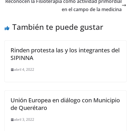
o
p
n
m
Reconocen la Fisioterapia como actividad primordial
o
p
k
en el campo de la medicina
k
También te puede gustar
Rinden protesta las y los integrantes del
SIPINNA
abril 4, 2022
Unión Europea en diálogo con Municipio
de Querétaro
abril 3, 2022