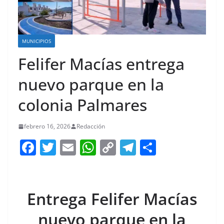
MUNICIPIOS
Felifer Macías entrega
nuevo parque en la
colonia Palmares
febrero 16, 2026
Redacción
F
T
E
W
C
T
S
a
w
m
h
o
el
h
c
itt
ai
at
p
e
ar
e
er
l
s
y
gr
e
Entrega Felifer Macías
b
A
Li
a
nuevo parque en la