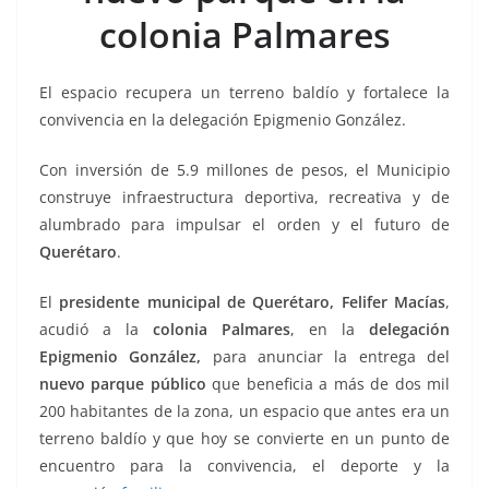
o
p
n
m
colonia Palmares
o
p
k
k
El espacio recupera un terreno baldío y fortalece la
convivencia en la delegación Epigmenio González.
Con inversión de 5.9 millones de pesos, el Municipio
construye infraestructura deportiva, recreativa y de
alumbrado para impulsar el orden y el futuro de
Querétaro
.
El
presidente municipal de Querétaro, Felifer Macías
,
acudió a la
colonia Palmares
, en la
delegación
Epigmenio González,
para anunciar la entrega del
nuevo parque público
que beneficia a más de dos mil
200 habitantes de la zona, un espacio que antes era un
terreno baldío y que hoy se convierte en un punto de
encuentro para la convivencia, el deporte y la