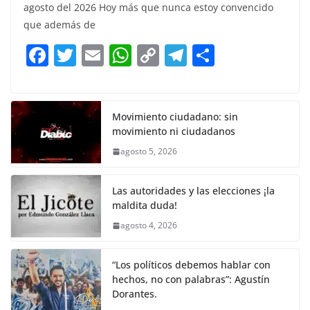
c
itt
ai
at
p
e
ar
agosto del 2026 Hoy más que nunca estoy convencido
e
er
l
s
y
gr
e
que además de
b
A
Li
a
F
T
E
W
C
T
S
o
p
n
m
a
w
m
h
o
el
h
o
p
k
c
itt
ai
at
p
e
ar
k
e
er
l
s
y
gr
e
Movimiento ciudadano: sin
movimiento ni ciudadanos
b
A
Li
a
agosto 5, 2026
o
p
n
m
o
p
k
Las autoridades y las elecciones ¡la
k
maldita duda!
agosto 4, 2026
“Los políticos debemos hablar con
hechos, no con palabras”: Agustín
Dorantes.