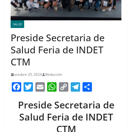
SALUD
Preside Secretaria de
Salud Feria de INDET
CTM
octubre 20, 2024
Redacción
F
T
E
W
C
T
S
a
w
m
h
o
el
h
Preside Secretaria de
c
itt
ai
at
p
e
ar
e
er
l
s
y
gr
e
Salud Feria de INDET
b
A
Li
a
CTM