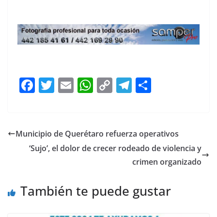
F
T
E
W
C
T
S
a
w
m
h
o
el
h
c
itt
ai
at
p
e
ar
e
er
l
s
y
gr
e
Municipio de Querétaro refuerza operativos
b
A
Li
a
‘Sujo’, el dolor de crecer rodeado de violencia y
o
p
n
m
crimen organizado
o
p
k
También te puede gustar
k