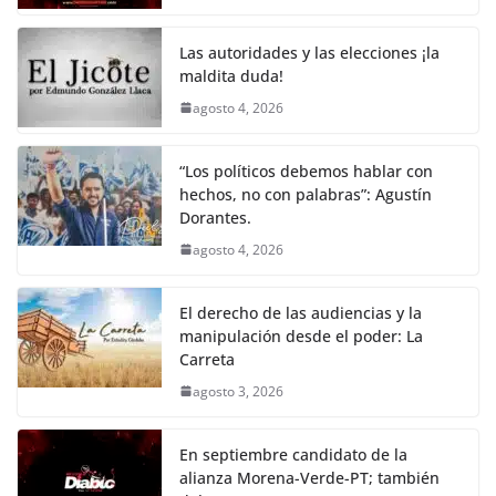
o
p
n
m
o
p
k
Las autoridades y las elecciones ¡la
k
maldita duda!
agosto 4, 2026
“Los políticos debemos hablar con
hechos, no con palabras”: Agustín
Dorantes.
agosto 4, 2026
El derecho de las audiencias y la
manipulación desde el poder: La
Carreta
agosto 3, 2026
En septiembre candidato de la
alianza Morena-Verde-PT; también