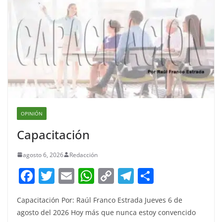
OPINIÓN
Capacitación
agosto 6, 2026
Redacción
F
T
E
W
C
T
S
a
w
m
h
o
el
h
Capacitación Por: Raúl Franco Estrada Jueves 6 de
c
itt
ai
at
p
e
ar
agosto del 2026 Hoy más que nunca estoy convencido