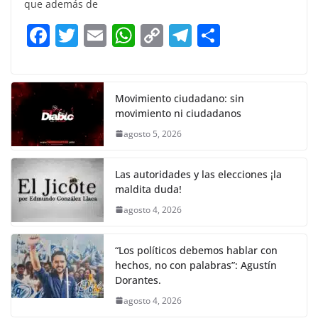
e
er
l
s
y
gr
e
que además de
b
A
Li
a
F
T
E
W
C
T
S
o
p
n
m
a
w
m
h
o
el
h
o
p
k
c
itt
ai
at
p
e
ar
k
e
er
l
s
y
gr
e
Movimiento ciudadano: sin
movimiento ni ciudadanos
b
A
Li
a
agosto 5, 2026
o
p
n
m
o
p
k
Las autoridades y las elecciones ¡la
k
maldita duda!
agosto 4, 2026
“Los políticos debemos hablar con
hechos, no con palabras”: Agustín
Dorantes.
agosto 4, 2026