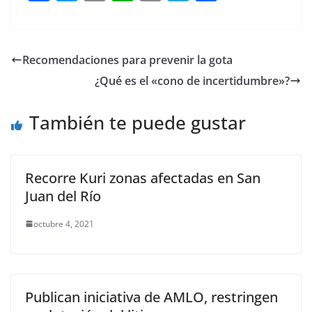
a
w
m
h
o
el
h
c
itt
ai
at
p
e
ar
e
er
l
s
y
gr
e
Recomendaciones para prevenir la gota
b
A
Li
a
¿Qué es el «cono de incertidumbre»?
o
p
n
m
o
p
k
También te puede gustar
k
Recorre Kuri zonas afectadas en San
Juan del Río
octubre 4, 2021
Publican iniciativa de AMLO, restringen