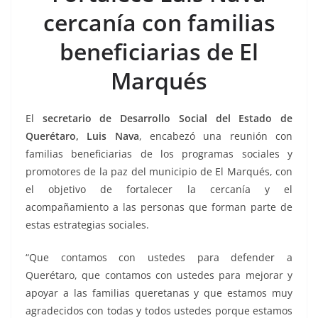
b
A
Li
a
cercanía con familias
o
p
n
m
beneficiarias de El
o
p
k
k
Marqués
El
secretario de Desarrollo Social del Estado de
Querétaro, Luis Nava
, encabezó una reunión con
familias beneficiarias de los programas sociales y
promotores de la paz del municipio de El Marqués, con
el objetivo de fortalecer la cercanía y el
acompañamiento a las personas que forman parte de
estas estrategias sociales.
“Que contamos con ustedes para defender a
Querétaro, que contamos con ustedes para mejorar y
apoyar a las familias queretanas y que estamos muy
agradecidos con todas y todos ustedes porque estamos