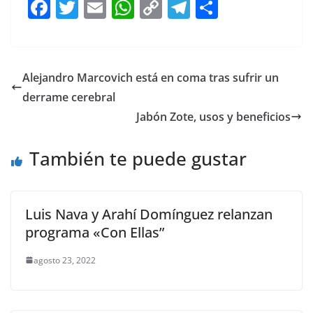
F
T
E
W
C
T
S
a
w
m
h
o
el
h
c
itt
ai
at
p
e
ar
e
er
l
s
y
gr
e
Alejandro Marcovich está en coma tras sufrir un
b
A
Li
a
derrame cerebral
o
p
n
m
Jabón Zote, usos y beneficios
o
p
k
También te puede gustar
k
Luis Nava y Arahí Domínguez relanzan
programa «Con Ellas”
agosto 23, 2022