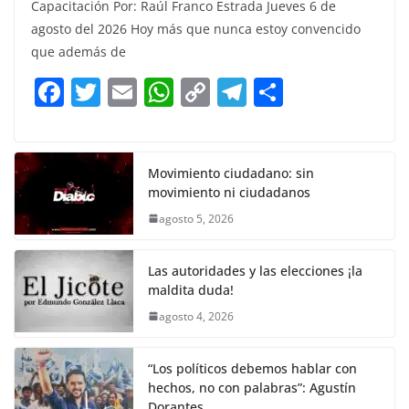
Capacitación Por: Raúl Franco Estrada Jueves 6 de
c
itt
ai
at
p
e
ar
agosto del 2026 Hoy más que nunca estoy convencido
e
er
l
s
y
gr
e
que además de
b
A
Li
a
F
T
E
W
C
T
S
o
p
n
m
a
w
m
h
o
el
h
o
p
k
c
itt
ai
at
p
e
ar
k
e
er
l
s
y
gr
e
Movimiento ciudadano: sin
movimiento ni ciudadanos
b
A
Li
a
agosto 5, 2026
o
p
n
m
o
p
k
Las autoridades y las elecciones ¡la
k
maldita duda!
agosto 4, 2026
“Los políticos debemos hablar con
hechos, no con palabras”: Agustín
Dorantes.