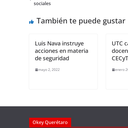
b
A
Li
a
sociales
o
p
n
m
También te puede gustar
o
p
k
k
Luis Nava instruye
UTC c
acciones en materia
docen
de seguridad
CECy
mayo 2, 2022
enero 2
Okey Querétaro