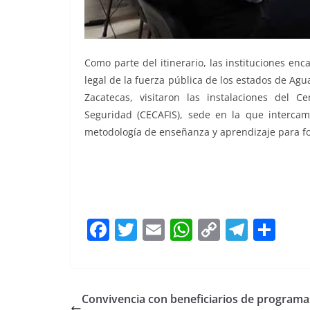
Como parte del itinerario, las instituciones en
legal de la fuerza pública de los estados de Agu
Zacatecas, visitaron las instalaciones del C
Seguridad (CECAFIS), sede en la que intercam
metodología de enseñanza y aprendizaje para fo
Fortalecen Fortalecen Fortalecen Fortalecen
F
T
E
W
C
T
S
a
w
m
h
o
el
h
c
itt
ai
at
p
e
ar
e
er
l
s
y
gr
e
Convivencia con beneficiarios de programa