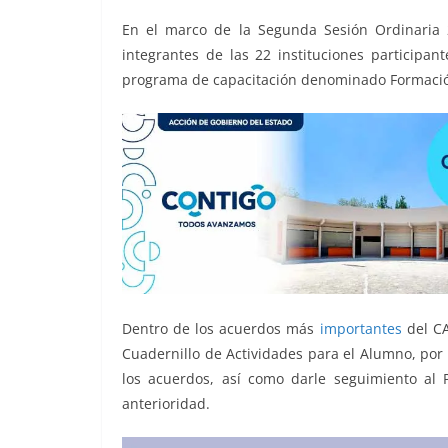
o
p
n
m
En el marco de la Segunda Sesión Ordinaria 
o
p
k
integrantes de las 22 instituciones participa
k
programa de capacitación denominado Formación 
Dentro de los acuerdos más
importantes
del C
Cuadernillo de Actividades para el Alumno, por 
los acuerdos, así como darle seguimiento al 
anterioridad.