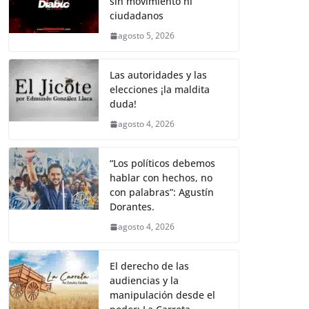
sin movimiento ni
b
A
Li
a
ciudadanos
o
p
n
m
agosto 5, 2026
o
p
k
k
Las autoridades y las
elecciones ¡la maldita
duda!
agosto 4, 2026
“Los políticos debemos
hablar con hechos, no
con palabras”: Agustín
Dorantes.
agosto 4, 2026
El derecho de las
audiencias y la
manipulación desde el