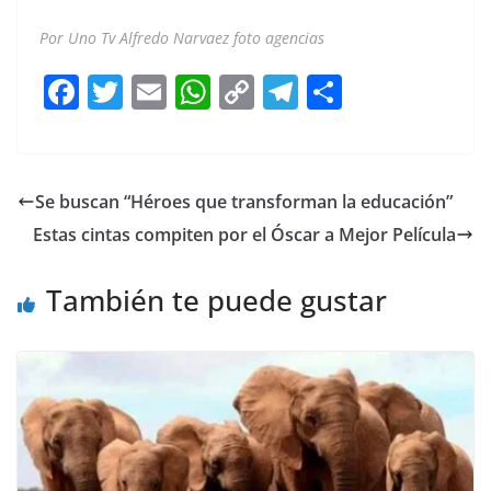
Por Uno Tv Alfredo Narvaez foto agencias
F
T
E
W
C
T
S
a
w
m
h
o
el
h
c
itt
ai
at
p
e
ar
e
er
l
s
y
gr
e
Se buscan “Héroes que transforman la educación”
b
A
Li
a
Estas cintas compiten por el Óscar a Mejor Película
o
p
n
m
o
p
k
También te puede gustar
k