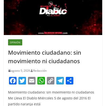
OPINIÓN
Movimiento ciudadano: sin
movimiento ni ciudadanos
agosto 5, 2026
Redacción
F
T
E
W
C
T
S
a
w
m
h
o
el
h
Movimiento ciudadano: sin movimiento ni ciudadanos
c
itt
ai
at
p
e
ar
Me Lleva El Diablo Miércoles 5 de agosto del 2016 El
e
er
l
s
y
gr
e
partido naranja está