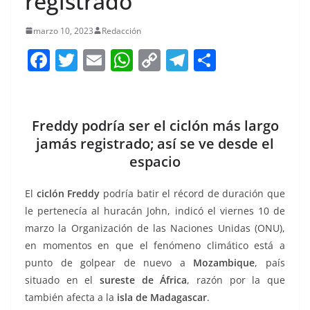
registrado
marzo 10, 2023
Redacción
F
T
E
W
C
T
S
a
w
m
h
o
el
h
c
itt
ai
at
p
e
ar
e
er
l
s
y
gr
e
Freddy podría ser el ciclón más largo
b
A
Li
a
jamás registrado; así se ve desde el
espacio
o
p
n
m
o
p
k
El
ciclón Freddy
podría batir el récord de duración que
k
le pertenecía al huracán John, indicó el viernes 10 de
marzo la Organización de las Naciones Unidas (ONU),
en momentos en que el fenómeno climático está a
punto de golpear de nuevo a
Mozambique
, país
situado en el
sureste de África
, razón por la que
también afecta a la
isla de Madagascar
.