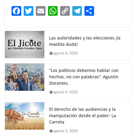
b
A
Li
a
F
T
E
W
C
T
S
o
p
n
m
a
w
m
h
o
el
h
o
p
k
c
itt
ai
at
p
e
ar
k
e
er
l
s
y
gr
e
Las autoridades y las elecciones ¡la
maldita duda!
b
A
Li
a
agosto 4, 2026
o
p
n
m
o
p
k
“Los políticos debemos hablar con
k
hechos, no con palabras”: Agustín
Dorantes.
agosto 4, 2026
El derecho de las audiencias y la
manipulación desde el poder: La
Carreta
agosto 3, 2026