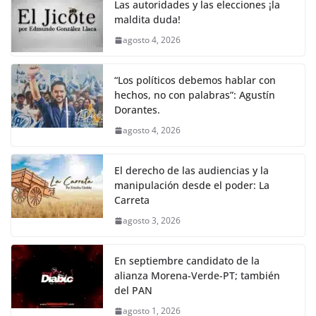
o
p
k
Las autoridades y las elecciones ¡la
k
maldita duda!
agosto 4, 2026
“Los políticos debemos hablar con
hechos, no con palabras”: Agustín
Dorantes.
agosto 4, 2026
El derecho de las audiencias y la
manipulación desde el poder: La
Carreta
agosto 3, 2026
En septiembre candidato de la
alianza Morena-Verde-PT; también
del PAN
agosto 1, 2026