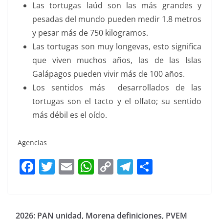
Las tortugas laúd son las más grandes y
pesadas del mundo pueden medir 1.8 metros
y pesar más de 750 kilogramos.
Las tortugas son muy longevas, esto significa
que viven muchos años, las de las Islas
Galápagos pueden vivir más de 100 años.
Los sentidos más desarrollados de las
tortugas son el tacto y el olfato; su sentido
más débil es el oído.
Agencias
caparazón
F
T
E
W
C
T
S
a
w
m
h
o
el
h
c
itt
ai
at
p
e
ar
e
er
l
s
y
gr
e
2026: PAN unidad, Morena definiciones, PVEM