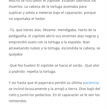
Mucho se hizo pedir el zopilote. Estaban sabrosos los
muertos. La cabeza de la tortuga asomaba para
suplicar y volvía a meterse bajo el caparazón, porque
no soportaba el hedor.
-Tú, que tienes alas, llévame- mendigaba. Harto de la
pedigueña, el zopilote abrió sus enormes alas negras y
emprendió vuelo con la tortuga a la espalda. Iban
atravesando nubes y la tortuga, escondida la cabeza, se
quejaba:
-Qué feo hueles! El zopilote se hacia el sordo. -Qué olor
a podrido- repetía la tortuga.
Y así hasta que el pajarraco perdió su última
paciencia
,
se inclinó bruscamente y la arrojó a tierra. Dios bajó del
cielo y juntó los pedacitos. En el caparazón se le ven los
remiendos.