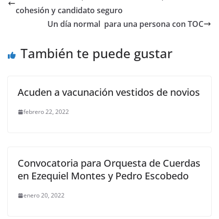
b
A
Li
a
cohesión y candidato seguro
o
p
n
m
Un día normal para una persona con TOC
o
p
k
También te puede gustar
k
Acuden a vacunación vestidos de novios
febrero 22, 2022
Convocatoria para Orquesta de Cuerdas
en Ezequiel Montes y Pedro Escobedo
enero 20, 2022