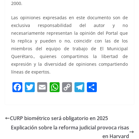
2000.
Las opiniones expresadas en este documento son de
exclusiva responsabilidad del autor y no
necesariamente representan la opinión del Portal que
lo replica y pueden o no, coincidir con las de los
miembros del equipo de trabajo de El Municipal
Querétaro., quienes compartimos la libertad de
expresión y la diversidad de opiniones compartiendo
líneas de expertos.
F
T
E
W
C
T
S
a
w
m
h
o
el
h
c
itt
ai
at
p
e
ar
e
er
l
s
y
gr
e
CURP biométrico será obligatorio en 2025
b
A
Li
a
Explicación sobre la reforma judicial provoca risas
o
p
n
m
en Harvard