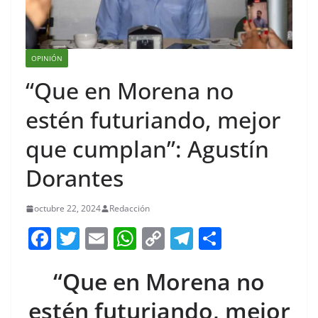
OPINIÓN
“Que en Morena no
estén futuriando, mejor
que cumplan”: Agustín
Dorantes
octubre 22, 2024
Redacción
F
T
E
W
C
T
S
a
w
m
h
o
el
h
“Que en Morena no
c
itt
ai
at
p
e
ar
e
er
l
s
y
gr
e
estén futuriando, mejor