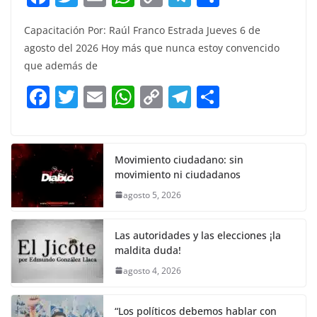
a
w
m
h
o
el
h
Capacitación Por: Raúl Franco Estrada Jueves 6 de
c
itt
ai
at
p
e
ar
agosto del 2026 Hoy más que nunca estoy convencido
e
er
l
s
y
gr
e
que además de
b
A
Li
a
F
T
E
W
C
T
S
o
p
n
m
a
w
m
h
o
el
h
o
p
k
c
itt
ai
at
p
e
ar
k
e
er
l
s
y
gr
e
Movimiento ciudadano: sin
movimiento ni ciudadanos
b
A
Li
a
agosto 5, 2026
o
p
n
m
o
p
k
Las autoridades y las elecciones ¡la
k
maldita duda!
agosto 4, 2026
“Los políticos debemos hablar con