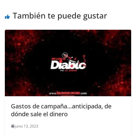
o
p
k
También te puede gustar
k
Gastos de campaña…anticipada, de
dónde sale el dinero
junio 13, 2023