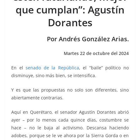
b
A
Li
a
que cumplan”: Agustín
o
p
n
m
Dorantes
o
p
k
k
Por Andrés González Arias.
Martes 22 de octubre del 2024
En el
senado de la República
, el “baile” político no
disminuye, sino más bien, se intensifica.
Y es que las propuestas no solo son diferentes, sino
abiertamente contrarias.
Aquí en Querétaro, el senador Agustín Dorantes abrió
ayer – por lo menos cada quince días, costumbre se
hace – no le baja al activismo. Descansa haciendo
adobes, porque se le ve ahora por la Sierra Gorda o en