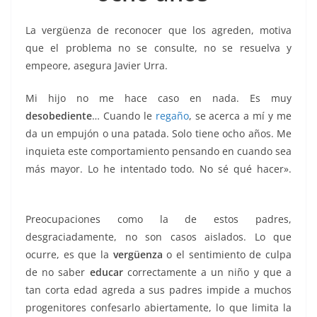
k
La vergüenza de reconocer que los agreden, motiva
que el problema no se consulte, no se resuelva y
empeore, asegura Javier Urra.
Mi hijo no me hace caso en nada. Es muy
desobediente
… Cuando le
regaño
, se acerca a mí y me
da un empujón o una patada. Solo tiene ocho años. Me
inquieta este comportamiento pensando en cuando sea
más mayor. Lo he intentado todo. No sé qué hacer».
Hijos que Hijos que Hijos que Hijos que Hijos que
Preocupaciones como la de estos padres,
desgraciadamente, no son casos aislados. Lo que
ocurre, es que la
vergüenza
o el sentimiento de culpa
de no saber
educar
correctamente a un niño y que a
tan corta edad agreda a sus padres impide a muchos
progenitores confesarlo abiertamente, lo que limita la