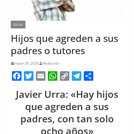
SOCIAL
Hijos que agreden a sus
padres o tutores
mayo 29, 2026
Redacción
F
T
E
W
C
T
S
a
w
m
h
o
el
h
Javier Urra: «Hay hijos
c
itt
ai
at
p
e
ar
e
er
l
s
y
gr
e
que agreden a sus
b
A
Li
a
padres, con tan solo
o
p
n
m
ocho años»
o
p
k