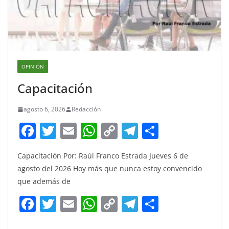
OPINIÓN
Capacitación
agosto 6, 2026
Redacción
F
T
E
W
C
T
S
a
w
m
h
o
el
h
Capacitación Por: Raúl Franco Estrada Jueves 6 de
c
itt
ai
at
p
e
ar
agosto del 2026 Hoy más que nunca estoy convencido
e
er
l
s
y
gr
e
que además de
b
A
Li
a
F
T
E
W
C
T
S
o
p
n
m
a
w
m
h
o
el
h
o
p
k