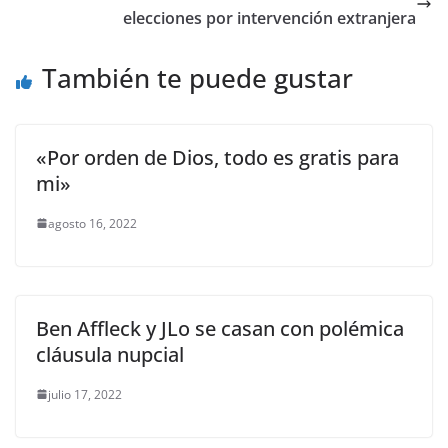
o
p
n
m
elecciones por intervención extranjera
o
p
k
También te puede gustar
k
«Por orden de Dios, todo es gratis para
mi»
agosto 16, 2022
Ben Affleck y JLo se casan con polémica
cláusula nupcial
julio 17, 2022