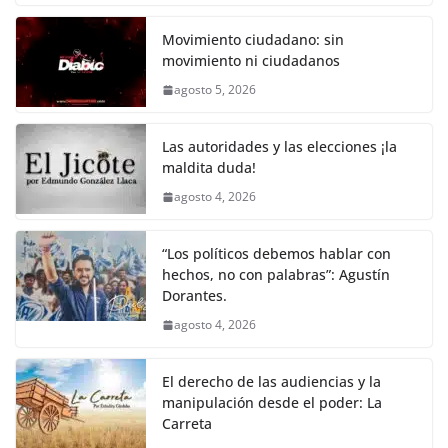
c
itt
ai
at
p
e
ar
k
e
er
l
s
y
gr
e
Movimiento ciudadano: sin
movimiento ni ciudadanos
b
A
Li
a
agosto 5, 2026
o
p
n
m
o
p
k
Las autoridades y las elecciones ¡la
k
maldita duda!
agosto 4, 2026
“Los políticos debemos hablar con
hechos, no con palabras”: Agustín
Dorantes.
agosto 4, 2026
El derecho de las audiencias y la
manipulación desde el poder: La
Carreta