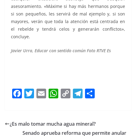
asesoramiento. «Máxime si hay más hermanos porque
si son pequeños, les servirá de mal ejemplo y, si son
mayores, verán que toda la atención está centrada en
el rebelde y tendrá celos y generarán conflictos»,
concluye.
Javier Urra, Educar con sentido común Foto RTVE Es
Hijos que, Hijos que, Hijos que, Hijos que, Hijos que
F
T
E
W
C
T
S
a
w
m
h
o
el
h
c
itt
ai
at
p
e
ar
e
er
l
s
y
gr
e
¿Es malo tomar mucha agua mineral?
b
A
Li
a
Senado aprueba reforma que permite anular