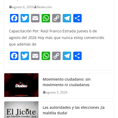
agosto 6, 2026
Redacción
F
T
E
W
C
T
S
a
w
m
h
o
el
h
Capacitación Por: Raúl Franco Estrada Jueves 6 de
c
itt
ai
at
p
e
ar
agosto del 2026 Hoy más que nunca estoy convencido
e
er
l
s
y
gr
e
que además de
b
A
Li
a
F
T
E
W
C
T
S
o
p
n
m
a
w
m
h
o
el
h
o
p
k
c
itt
ai
at
p
e
ar
k
e
er
l
s
y
gr
e
Movimiento ciudadano: sin
movimiento ni ciudadanos
b
A
Li
a
agosto 5, 2026
o
p
n
m
o
p
k
Las autoridades y las elecciones ¡la
k
maldita duda!