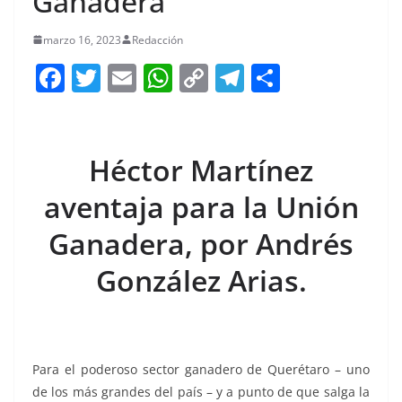
Ganadera
marzo 16, 2023
Redacción
F
T
E
W
C
T
S
a
w
m
h
o
el
h
c
itt
ai
at
p
e
ar
e
er
l
s
y
gr
e
Héctor Martínez
b
A
Li
a
aventaja para la Unión
o
p
n
m
Ganadera, por Andrés
o
p
k
k
González Arias.
Para el poderoso sector ganadero de Querétaro – uno
de los más grandes del país – y a punto de que salga la