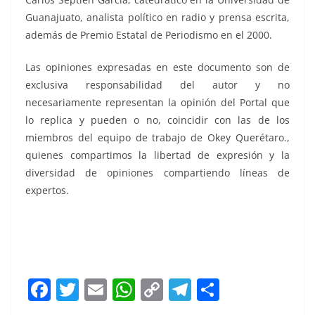
Guanajuato, analista político en radio y prensa escrita,
además de Premio Estatal de Periodismo en el 2000.
Las opiniones expresadas en este documento son de
exclusiva responsabilidad del autor y no
necesariamente representan la opinión del Portal que
lo replica y pueden o no, coincidir con las de los
miembros del equipo de trabajo de Okey Querétaro.,
quienes compartimos la libertad de expresión y la
diversidad de opiniones compartiendo líneas de
expertos.
F
T
E
W
C
T
S
a
w
m
h
o
el
h