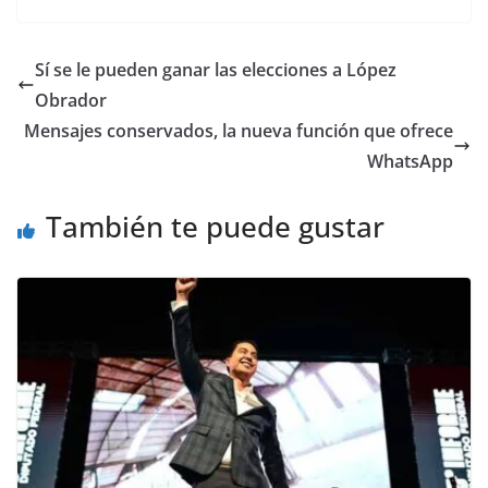
c
itt
ai
at
p
e
ar
e
er
l
s
y
gr
e
Sí se le pueden ganar las elecciones a López
b
A
Li
a
Obrador
o
p
n
m
Mensajes conservados, la nueva función que ofrece
o
p
k
WhatsApp
k
También te puede gustar