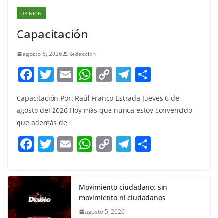
OPINIÓN
Capacitación
agosto 6, 2026
Redacción
F
T
E
W
C
T
S
a
w
m
h
o
el
h
Capacitación Por: Raúl Franco Estrada Jueves 6 de
c
itt
ai
at
p
e
ar
agosto del 2026 Hoy más que nunca estoy convencido
e
er
l
s
y
gr
e
que además de
b
A
Li
a
F
T
E
W
C
T
S
o
p
n
m
a
w
m
h
o
el
h
o
p
k
c
itt
ai
at
p
e
ar
k
e
er
l
s
y
gr
e
Movimiento ciudadano: sin
movimiento ni ciudadanos
b
A
Li
a
agosto 5, 2026