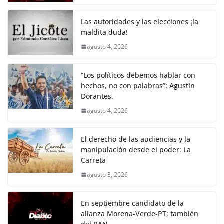
o
p
n
m
o
p
k
Las autoridades y las elecciones ¡la
k
maldita duda!
agosto 4, 2026
“Los políticos debemos hablar con
hechos, no con palabras”: Agustín
Dorantes.
agosto 4, 2026
El derecho de las audiencias y la
manipulación desde el poder: La
Carreta
agosto 3, 2026
En septiembre candidato de la
alianza Morena-Verde-PT; también