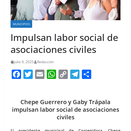
MUNICIPIOS
Impulsan labor social de
asociaciones civiles
julio 9, 2025
Redacción
F
T
E
W
C
T
S
a
w
m
h
o
el
h
c
itt
ai
at
p
e
ar
e
er
l
s
y
gr
e
Chepe Guerrero y Gaby Trápala
b
A
Li
a
impulsan labor social de asociaciones
civiles
o
p
n
m
o
p
k
El
presidente municipal de Corregidora, Chepe