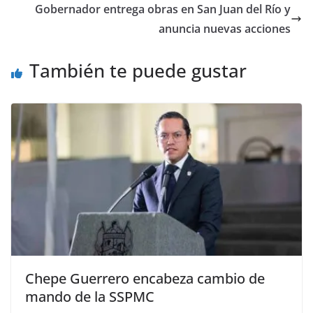
o
p
n
m
Gobernador entrega obras en San Juan del Río y
o
p
k
anuncia nuevas acciones
k
También te puede gustar
Chepe Guerrero encabeza cambio de
mando de la SSPMC