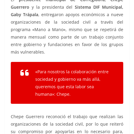
k
Guerrero
y la presidenta del
Sistema DIF Municipal,
Gaby Trápala
, entregaron apoyos económicos a nueve
organizaciones de la sociedad civil a través del
programa «Mano a Mano», mismo que se repetirá de
manera mensual como parte de un trabajo conjunto
entre gobierno y fundaciones en favor de los grupos
más vulnerables.
«Para nosotros la colaboración entre
sociedad y gobierno va más allá,
queremos que esta labor sea
humana»: Chepe.
Chepe Guerrero reconoció el trabajo que realizan las
organizaciones de la sociedad civil, por lo que reiteró
su compromiso por apoyarlas en lo necesario para,