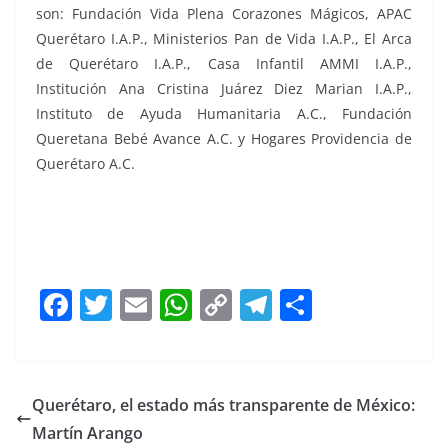
son: Fundación Vida Plena Corazones Mágicos, APAC
Querétaro I.A.P., Ministerios Pan de Vida I.A.P., El Arca
de Querétaro I.A.P., Casa Infantil AMMI I.A.P.,
Institución Ana Cristina Juárez Diez Marian I.A.P.,
Instituto de Ayuda Humanitaria A.C., Fundación
Queretana Bebé Avance A.C. y Hogares Providencia de
Querétaro A.C.
Impulsan Impulsan Impulsan Impulsan Impulsan
F
T
E
W
C
T
S
a
w
m
h
o
el
h
c
itt
ai
at
p
e
ar
e
er
l
s
y
gr
e
Querétaro, el estado más transparente de México:
b
A
Li
a
Martín Arango