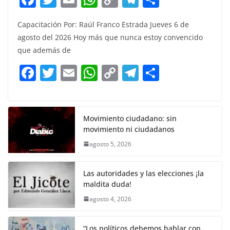
a
w
m
h
o
el
h
Capacitación Por: Raúl Franco Estrada Jueves 6 de
c
itt
ai
at
p
e
ar
agosto del 2026 Hoy más que nunca estoy convencido
e
er
l
s
y
gr
e
que además de
b
A
Li
a
F
T
E
W
C
T
S
o
p
n
m
a
w
m
h
o
el
h
o
p
k
c
itt
ai
at
p
e
ar
k
e
er
l
s
y
gr
e
Movimiento ciudadano: sin
movimiento ni ciudadanos
b
A
Li
a
agosto 5, 2026
o
p
n
m
o
p
k
Las autoridades y las elecciones ¡la
k
maldita duda!
agosto 4, 2026
“Los políticos debemos hablar con