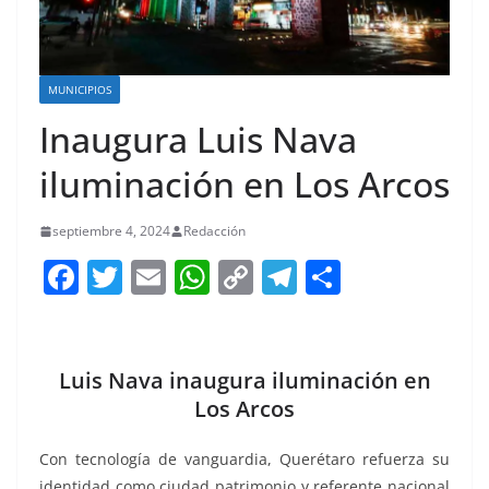
MUNICIPIOS
Inaugura Luis Nava
iluminación en Los Arcos
septiembre 4, 2024
Redacción
F
T
E
W
C
T
S
a
w
m
h
o
el
h
c
itt
ai
at
p
e
ar
e
er
l
s
y
gr
e
Luis Nava inaugura iluminación en
b
A
Li
a
Los Arcos
o
p
n
m
Con tecnología de vanguardia, Querétaro refuerza su
o
p
k
identidad como ciudad patrimonio y referente nacional