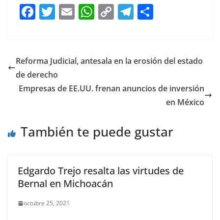
F
T
E
W
C
T
S
a
w
m
h
o
el
h
c
itt
ai
at
p
e
ar
e
er
l
s
y
gr
e
Reforma Judicial, antesala en la erosión del estado
b
A
Li
a
de derecho
o
p
n
m
Empresas de EE.UU. frenan anuncios de inversión
o
p
k
en México
k
También te puede gustar
Edgardo Trejo resalta las virtudes de
Bernal en Michoacán
octubre 25, 2021