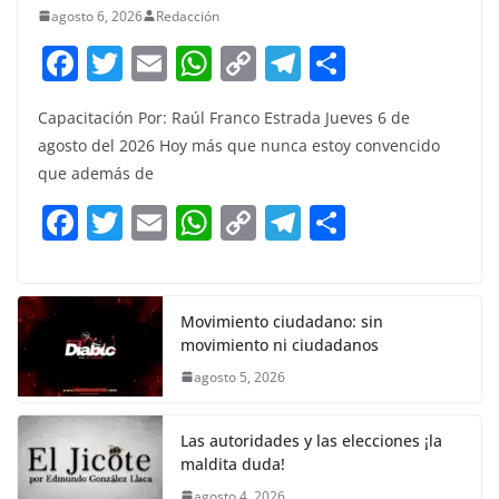
agosto 6, 2026
Redacción
F
T
E
W
C
T
S
a
w
m
h
o
el
h
Capacitación Por: Raúl Franco Estrada Jueves 6 de
c
itt
ai
at
p
e
ar
agosto del 2026 Hoy más que nunca estoy convencido
e
er
l
s
y
gr
e
que además de
b
A
Li
a
F
T
E
W
C
T
S
o
p
n
m
a
w
m
h
o
el
h
o
p
k
c
itt
ai
at
p
e
ar
k
e
er
l
s
y
gr
e
Movimiento ciudadano: sin
movimiento ni ciudadanos
b
A
Li
a
agosto 5, 2026
o
p
n
m
o
p
k
Las autoridades y las elecciones ¡la
k
maldita duda!
agosto 4, 2026