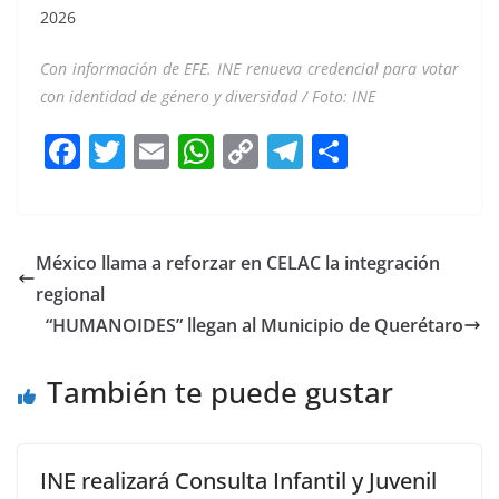
2026
Con información de EFE. INE renueva credencial para votar
con identidad de género y diversidad / Foto: INE
F
T
E
W
C
T
S
a
w
m
h
o
el
h
c
itt
ai
at
p
e
ar
e
er
l
s
y
gr
e
México llama a reforzar en CELAC la integración
b
A
Li
a
regional
o
p
n
m
“HUMANOIDES” llegan al Municipio de Querétaro
o
p
k
También te puede gustar
k
INE realizará Consulta Infantil y Juvenil