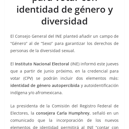
o
p
n
m
identidad de género y
o
p
k
k
diversidad
El Consejo General del INE planteó añadir un campo de
“Género” al de “Sexo” para garantizar los derechos de
personas de la diversidad sexual.
El
Instituto Nacional Electoral
(INE) informó este jueves
que a partir de junio próximo, en la credencial para
votar (CPV) se podrán incluir dos elementos más:
identidad de género autopercibida
y autoidentificación
indígena y/o afromexicana.
La presidenta de la Comisión del Registro Federal de
Electores, la
consejera Carla Humphrey
, señaló en un
comunicado que la incorporación de los nuevos
elementos de identidad permitirá al INE “contar con