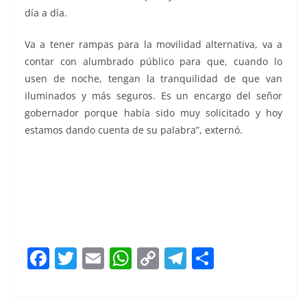
día a día.
Va a tener rampas para la movilidad alternativa, va a
contar con alumbrado público para que, cuando lo
usen de noche, tengan la tranquilidad de que van
iluminados y más seguros. Es un encargo del señor
gobernador porque había sido muy solicitado y hoy
estamos dando cuenta de su palabra”, externó.
Integran Integran Integran Integran
F
T
E
W
C
T
S
a
w
m
h
o
el
h
c
itt
ai
at
p
e
ar