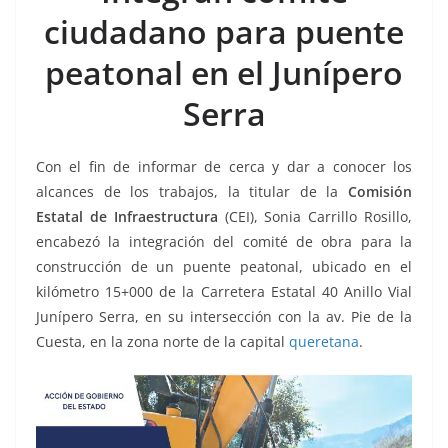
b
A
Li
a
ciudadano para puente
o
p
n
m
peatonal en el Junípero
o
p
k
k
Serra
Con el fin de informar de cerca y dar a conocer los
alcances de los trabajos, la titular de la
Comisión
Estatal de Infraestructura
(CEI), Sonia Carrillo Rosillo,
encabezó la integración del comité de obra para la
construcción de un puente peatonal, ubicado en el
kilómetro 15+000 de la Carretera Estatal 40 Anillo Vial
Junípero Serra, en su intersección con la av. Pie de la
Cuesta, en la zona norte de la capital
queretana
.