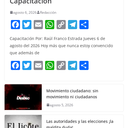
Capacitación
agosto 6, 2026
Redacción
F
T
E
W
C
T
S
a
w
m
h
o
el
h
Capacitación Por: Raúl Franco Estrada Jueves 6 de
c
itt
ai
at
p
e
ar
agosto del 2026 Hoy más que nunca estoy convencido
e
er
l
s
y
gr
e
que además de
b
A
Li
a
F
T
E
W
C
T
S
o
p
n
m
a
w
m
h
o
el
h
o
p
k
c
itt
ai
at
p
e
ar
k
e
er
l
s
y
gr
e
Movimiento ciudadano: sin
movimiento ni ciudadanos
b
A
Li
a
agosto 5, 2026
o
p
n
m
o
p
k
Las autoridades y las elecciones ¡la
maldita duda!