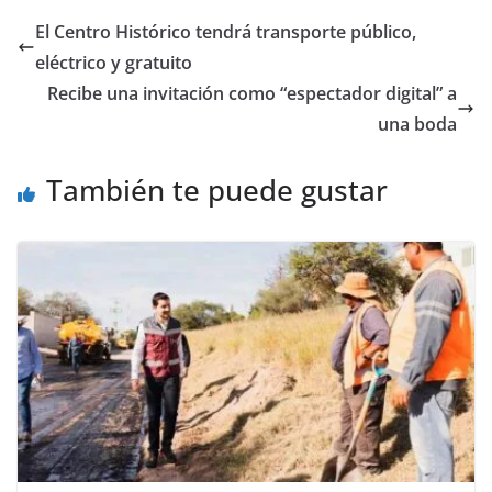
e
er
l
s
y
gr
e
El Centro Histórico tendrá transporte público,
b
A
Li
a
eléctrico y gratuito
o
p
n
m
Recibe una invitación como “espectador digital” a
o
p
k
una boda
k
También te puede gustar