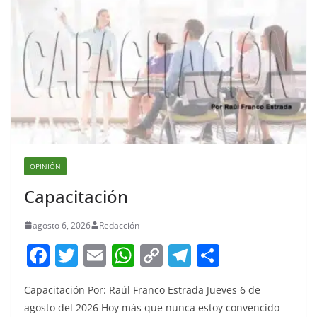
OPINIÓN
Capacitación
agosto 6, 2026
Redacción
F
T
E
W
C
T
S
a
w
m
h
o
el
h
Capacitación Por: Raúl Franco Estrada Jueves 6 de
c
itt
ai
at
p
e
ar
agosto del 2026 Hoy más que nunca estoy convencido