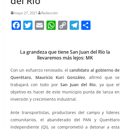
del Río
mayo 27, 2021
Redacción
F
T
E
W
C
T
S
a
w
m
h
o
el
h
c
itt
ai
at
p
e
ar
e
er
l
s
y
gr
e
La grandeza que tiene San Juan del Río la
llevaremos más lejos: MK
b
A
Li
a
o
p
n
m
Con un esfuerzo renovado, el
candidato al gobierno de
Querétaro, Mauricio Kuri González
o
p
k
, afirmó que se
trabajará con todo por
San Juan del Río
, ya que el
k
objetivo es hacer de este municipio punta de lanza en
inversión y crecimiento industrial.
Ante transportistas, productores del campo y líderes
comunitarios, el abanderado del PAN y Querétaro
Independiente (QI), se comprometió a detonar a esta