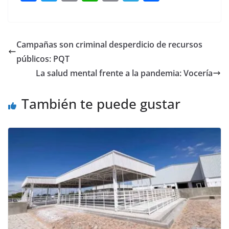
a
w
m
h
o
el
h
c
itt
ai
at
p
e
ar
e
er
l
s
y
gr
e
Campañas son criminal desperdicio de recursos
b
A
Li
a
públicos: PQT
o
p
n
m
La salud mental frente a la pandemia: Vocería
o
p
k
También te puede gustar
k