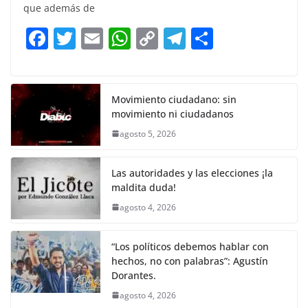
e
er
l
s
y
gr
e
que además de
b
A
Li
a
F
T
E
W
C
T
S
o
p
n
m
a
w
m
h
o
el
h
o
p
k
c
itt
ai
at
p
e
ar
k
e
er
l
s
y
gr
e
Movimiento ciudadano: sin
movimiento ni ciudadanos
b
A
Li
a
agosto 5, 2026
o
p
n
m
o
p
k
Las autoridades y las elecciones ¡la
k
maldita duda!
agosto 4, 2026
“Los políticos debemos hablar con
hechos, no con palabras”: Agustín
Dorantes.
agosto 4, 2026