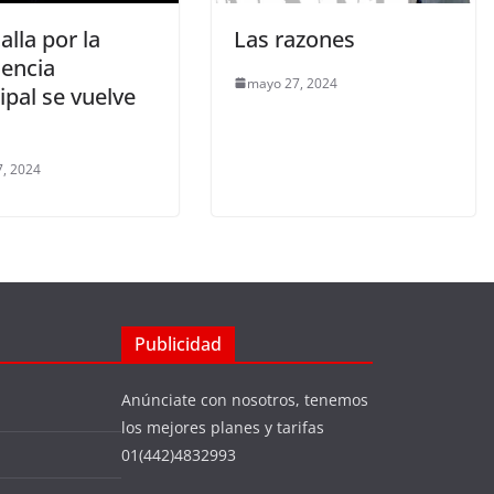
alla por la
Las razones
dencia
mayo 27, 2024
pal se vuelve
, 2024
Publicidad
Anúnciate con nosotros, tenemos
los mejores planes y tarifas
01(442)4832993