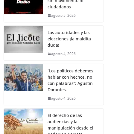
sin movimiento ni
b
A
Li
a
ciudadanos
o
p
n
m
agosto 5, 2026
o
p
k
k
Las autoridades y las
elecciones ¡la maldita
duda!
agosto 4, 2026
“Los políticos debemos
hablar con hechos, no
con palabras”: Agustín
Dorantes.
agosto 4, 2026
El derecho de las
audiencias y la
manipulación desde el