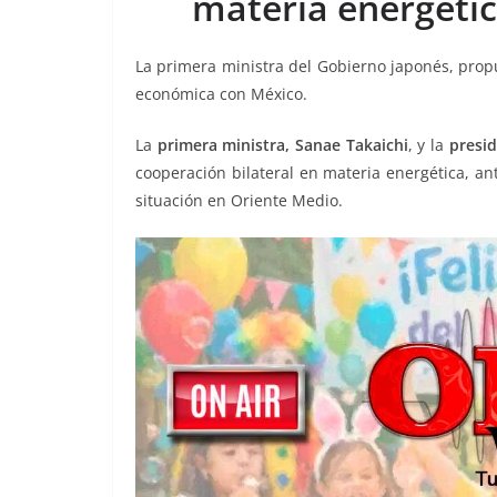
materia energétic
o
p
n
m
o
p
k
La primera ministra del Gobierno japonés, prop
k
económica con México.
La
primera ministra, Sanae Takaichi
, y la
presid
cooperación bilateral en materia energética, a
situación en Oriente Medio.