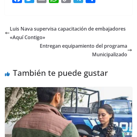
a
w
m
h
o
el
h
c
itt
ai
at
p
e
ar
e
er
l
s
y
gr
e
Luis Nava supervisa capacitación de embajadores
b
A
Li
a
«Aquí Contigo»
o
p
n
m
Entregan equipamiento del programa
o
p
k
Municipalizado
k
También te puede gustar