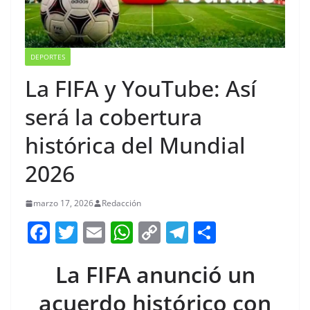
DEPORTES
La FIFA y YouTube: Así
será la cobertura
histórica del Mundial
2026
marzo 17, 2026
Redacción
F
T
E
W
C
T
S
a
w
m
h
o
el
h
La FIFA anunció un
c
itt
ai
at
p
e
ar
e
er
l
s
y
gr
e
acuerdo histórico con