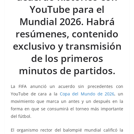
b
A
Li
a
YouTube para el
o
p
n
m
Mundial 2026. Habrá
o
p
k
k
resúmenes, contenido
exclusivo y transmisión
de los primeros
minutos de partidos.
La FIFA anunció un acuerdo sin precedentes con
YouTube de cara a la
Copa del Mundo de 2026
, un
movimiento que marca un antes y un después en la
forma en que se consumirá el torneo más importante
del fútbol.
El organismo rector del balompié mundial calificó la