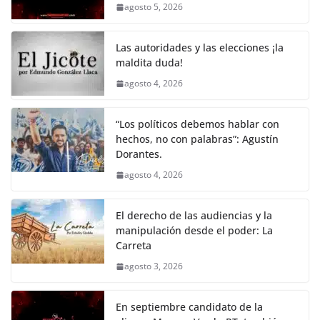
agosto 5, 2026
o
p
n
m
o
p
k
Las autoridades y las elecciones ¡la
k
maldita duda!
agosto 4, 2026
“Los políticos debemos hablar con
hechos, no con palabras”: Agustín
Dorantes.
agosto 4, 2026
El derecho de las audiencias y la
manipulación desde el poder: La
Carreta
agosto 3, 2026
En septiembre candidato de la