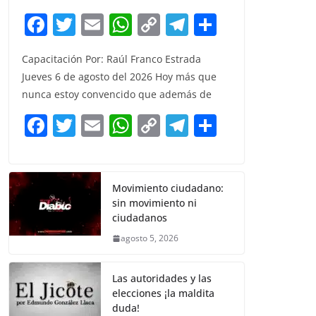
F
T
E
W
C
T
S
a
w
m
h
o
el
h
Capacitación Por: Raúl Franco Estrada
c
itt
ai
at
p
e
ar
Jueves 6 de agosto del 2026 Hoy más que
e
er
l
s
y
gr
e
nunca estoy convencido que además de
b
A
Li
a
F
T
E
W
C
T
S
o
p
n
m
a
w
m
h
o
el
h
o
p
k
c
itt
ai
at
p
e
ar
k
e
er
l
s
y
gr
e
Movimiento ciudadano:
sin movimiento ni
b
A
Li
a
ciudadanos
o
p
n
m
agosto 5, 2026
o
p
k
k
Las autoridades y las
elecciones ¡la maldita
duda!