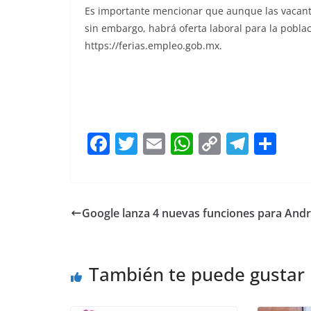
Es importante mencionar que aunque las vacante
sin embargo, habrá oferta laboral para la poblac
https://ferias.empleo.gob.mx.
La secretaria La secretaria
F
T
E
W
C
T
S
a
w
m
h
o
el
h
c
itt
ai
at
p
e
ar
e
er
l
s
y
gr
e
Google lanza 4 nuevas funciones para Andr
b
A
Li
a
o
p
n
m
También te puede gustar
o
p
k
k