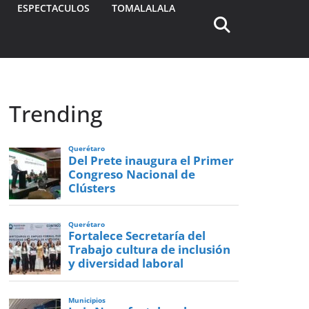
ESPECTACULOS
TOMALALALA
Trending
Querétaro
Del Prete inaugura el Primer
Congreso Nacional de
Clústers
Querétaro
Fortalece Secretaría del
Trabajo cultura de inclusión
y diversidad laboral
Municipios