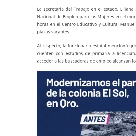
o
p
n
m
La secretaria del Trabajo en el estado, Liliana 
o
p
k
Nacional de Empleo para las Mujeres en el muni
k
horas en el Centro Educativo y Cultural Manu
plazas vacantes.
Al respecto, la funcionaria estatal mencionó q
cuenten con estudios de primaria a licenciat
acceder a las buscadoras de empleo alcanzan lo