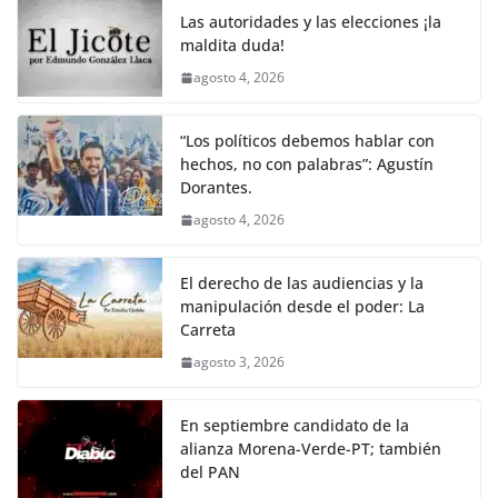
o
p
k
Las autoridades y las elecciones ¡la
k
maldita duda!
agosto 4, 2026
“Los políticos debemos hablar con
hechos, no con palabras”: Agustín
Dorantes.
agosto 4, 2026
El derecho de las audiencias y la
manipulación desde el poder: La
Carreta
agosto 3, 2026
En septiembre candidato de la
alianza Morena-Verde-PT; también
del PAN