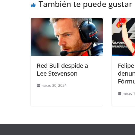
También te puede gustar
o
p
k
k
Red Bull despide a
Felip
Lee Stevenson
denunc
Fórmul
marzo 30, 2024
marzo 1