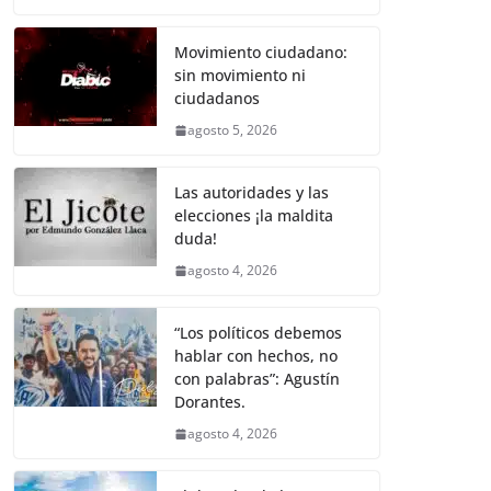
o
p
k
c
itt
ai
at
p
e
ar
k
e
er
l
s
y
gr
e
Movimiento ciudadano:
sin movimiento ni
b
A
Li
a
ciudadanos
o
p
n
m
agosto 5, 2026
o
p
k
k
Las autoridades y las
elecciones ¡la maldita
duda!
agosto 4, 2026
“Los políticos debemos
hablar con hechos, no
con palabras”: Agustín
Dorantes.
agosto 4, 2026