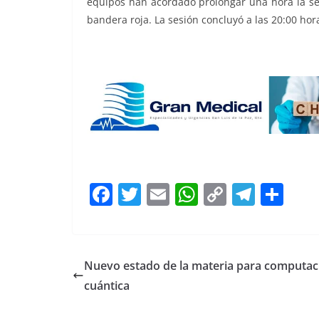
equipos han acordado prolongar una hora la se
bandera roja. La sesión concluyó a las 20:00 hora
Lando
F
T
E
W
C
T
S
a
w
m
h
o
el
h
c
itt
ai
at
p
e
ar
e
er
l
s
y
gr
e
Nuevo estado de la materia para computac
b
A
Li
a
cuántica
o
p
n
m