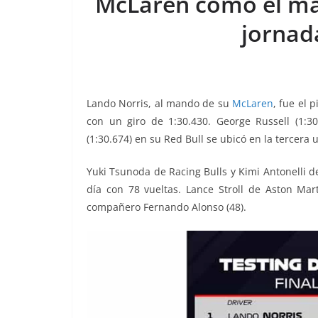
McLaren como el má
o
p
n
m
jornad
o
p
k
k
Lando Norris, al mando de su
McLaren
, fue el 
con un giro de 1:30.430. George Russell (1
(1:30.674) en su Red Bull se ubicó en la tercera 
Yuki Tsunoda de Racing Bulls y Kimi Antonelli d
día con 78 vueltas. Lance Stroll de Aston Mar
compañero Fernando Alonso (48).