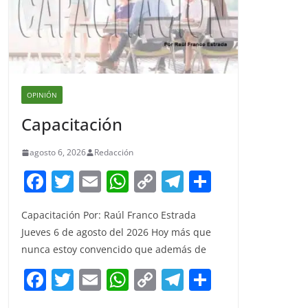
OPINIÓN
Capacitación
agosto 6, 2026
Redacción
F
T
E
W
C
T
S
a
w
m
h
o
el
h
Capacitación Por: Raúl Franco Estrada
c
itt
ai
at
p
e
ar
Jueves 6 de agosto del 2026 Hoy más que
e
er
l
s
y
gr
e
nunca estoy convencido que además de
b
A
Li
a
F
T
E
W
C
T
S
o
p
n
m
a
w
m
h
o
el
h