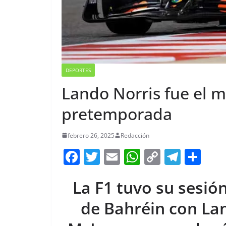
DEPORTES
Lando Norris fue el m
pretemporada
febrero 26, 2025
Redacción
F
T
E
W
C
T
S
a
w
m
h
o
el
h
La F1 tuvo su sesión
c
itt
ai
at
p
e
ar
e
er
l
s
y
gr
e
de Bahréin con La
b
A
Li
a