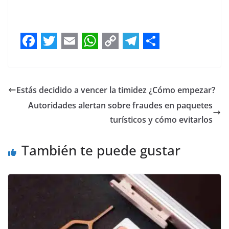
F
T
E
W
C
T
S
a
w
m
h
o
e
h
c
i
a
a
p
l
a
Estás decidido a vencer la timidez ¿Cómo empezar?
e
t
i
t
y
e
r
Autoridades alertan sobre fraudes en paquetes
b
t
l
s
L
g
e
turísticos y cómo evitarlos
o
e
A
i
r
También te puede gustar
o
r
p
n
a
k
p
k
m