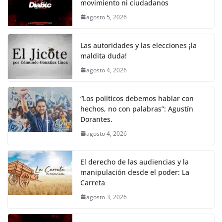
k
p
k
m
movimiento ni ciudadanos
e
t
i
t
y
e
r
agosto 5, 2026
b
t
l
s
L
g
e
o
e
A
i
r
Las autoridades y las elecciones ¡la
o
r
p
n
a
maldita duda!
agosto 4, 2026
k
p
k
m
“Los políticos debemos hablar con
hechos, no con palabras”: Agustín
Dorantes.
agosto 4, 2026
El derecho de las audiencias y la
manipulación desde el poder: La
Carreta
agosto 3, 2026