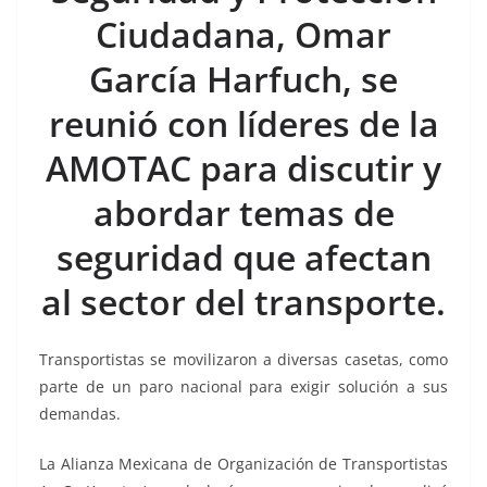
o
p
n
m
Ciudadana, Omar
o
p
k
k
García Harfuch, se
reunió con líderes de la
AMOTAC para discutir y
abordar temas de
seguridad que afectan
al sector del transporte.
Transportistas se movilizaron a diversas casetas, como
parte de un paro nacional para exigir solución a sus
demandas.
La Alianza Mexicana de Organización de Transportistas