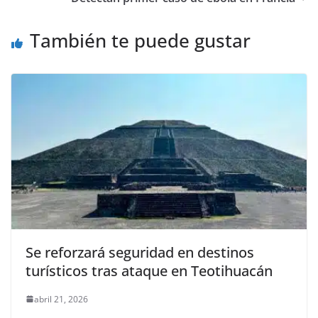
o
p
n
m
o
p
k
También te puede gustar
k
Se reforzará seguridad en destinos
turísticos tras ataque en Teotihuacán
abril 21, 2026