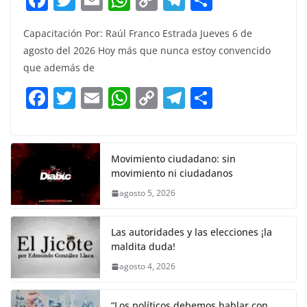
a
w
m
h
o
el
h
Capacitación Por: Raúl Franco Estrada Jueves 6 de
c
itt
ai
at
p
e
ar
agosto del 2026 Hoy más que nunca estoy convencido
e
er
l
s
y
gr
e
que además de
b
A
Li
a
F
T
E
W
C
T
S
o
p
n
m
a
w
m
h
o
el
h
o
p
k
c
itt
ai
at
p
e
ar
k
e
er
l
s
y
gr
e
Movimiento ciudadano: sin
movimiento ni ciudadanos
b
A
Li
a
agosto 5, 2026
o
p
n
m
o
p
k
Las autoridades y las elecciones ¡la
k
maldita duda!
agosto 4, 2026
“Los políticos debemos hablar con