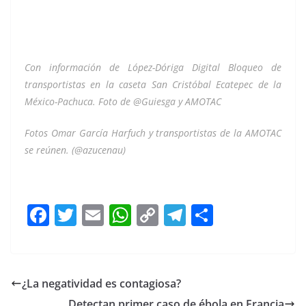
Con información de López-Dóriga Digital Bloqueo de
transportistas en la caseta San Cristóbal Ecatepec de la
México-Pachuca. Foto de @Guiesga y AMOTAC
Fotos Omar García Harfuch y transportistas de la AMOTAC
se reúnen. (@azucenau)
Líderes Líderes Líderes Líderes Líderes Líderes Líderes
F
T
E
W
C
T
S
a
w
m
h
o
el
h
c
itt
ai
at
p
e
ar
e
er
l
s
y
gr
e
¿La negatividad es contagiosa?
b
A
Li
a
Detectan primer caso de ébola en Francia