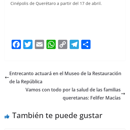
Cinépolis de Querétaro a partir del 17 de abril.
F
T
E
W
C
T
S
a
w
m
h
o
el
h
c
itt
ai
at
p
e
ar
e
er
l
s
y
gr
e
Entrecanto actuará en el Museo de la Restauración
b
A
Li
a
de la República
o
p
n
m
Vamos con todo por la salud de las familias
o
p
k
queretanas: Felifer Macías
k
También te puede gustar