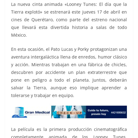
o
p
n
m
La nueva cinta animada «Looney Tunes: El día que la
o
p
k
Tierra explotó» se estrenará este jueves 17 de abril en
k
cines de Querétaro, como parte del estreno nacional
que llevará esta divertida historia a salas de todo
México.
En esta ocasión, el Pato Lucas y Porky protagonizan una
aventura intergaláctica llena de enredos, humor clásico
y acción. Mientras trabajan en una fábrica de chicles,
descubren por accidente un plan extraterrestre que
pone en peligro a todo el planeta. Juntos, deberán
salvar la Tierra, aunque eso implique aprender a
tolerarse y trabajar en equipo.
La película es la primera producción cinematográfica
completamente animada de los Looney Tunes,