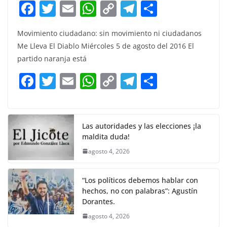
F
T
E
W
C
T
S
a
w
m
h
o
el
h
Movimiento ciudadano: sin movimiento ni ciudadanos
c
itt
ai
at
p
e
ar
Me Lleva El Diablo Miércoles 5 de agosto del 2016 El
e
er
l
s
y
gr
e
partido naranja está
b
A
Li
a
F
T
E
W
C
T
S
o
p
n
m
a
w
m
h
o
el
h
o
p
k
c
itt
ai
at
p
e
ar
k
e
er
l
s
y
gr
e
Las autoridades y las elecciones ¡la
maldita duda!
b
A
Li
a
agosto 4, 2026
o
p
n
m
o
p
k
“Los políticos debemos hablar con
k
hechos, no con palabras”: Agustín
Dorantes.
agosto 4, 2026