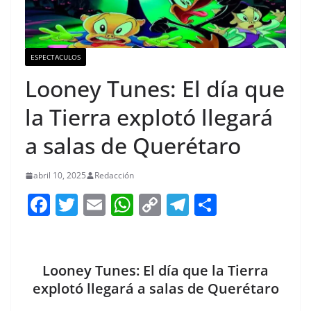
ESPECTACULOS
Looney Tunes: El día que
la Tierra explotó llegará
a salas de Querétaro
abril 10, 2025
Redacción
F
T
E
W
C
T
S
a
w
m
h
o
el
h
c
itt
ai
at
p
e
ar
e
er
l
s
y
gr
e
Looney Tunes: El día que la Tierra
b
A
Li
a
explotó llegará a salas de Querétaro