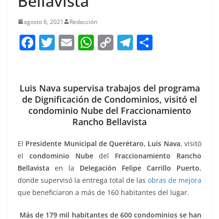
Bellavista
agosto 6, 2021
Redacción
F
T
E
W
C
T
S
a
w
m
h
o
el
h
c
itt
ai
at
p
e
ar
e
er
l
s
y
gr
e
Luis Nava supervisa trabajos del programa
de Dignificación de Condominios, visitó el
b
A
Li
a
condominio Nube del Fraccionamiento
o
p
n
m
Rancho Bellavista
o
p
k
El
Presidente Municipal de Querétaro, Luis Nava
, visitó
k
el
condominio Nube
del
Fraccionamiento Rancho
Bellavista
en la
Delegación Felipe Carrillo Puerto
,
donde supervisó la entrega total de las
obras de mejora
que beneficiaron a más de 160 habitantes del lugar.
Más de 179 mil habitantes de 600 condominios se han