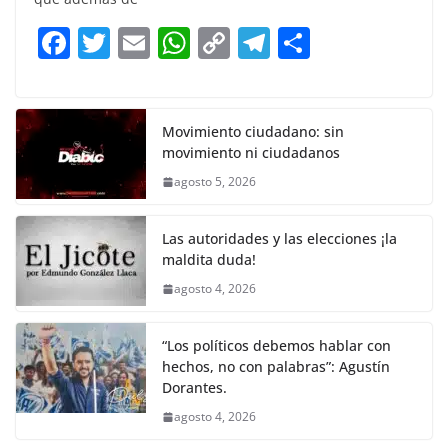
b
A
Li
a
F
T
E
W
C
T
S
o
p
n
m
a
w
m
h
o
el
h
o
p
k
c
itt
ai
at
p
e
ar
k
e
er
l
s
y
gr
e
Movimiento ciudadano: sin
movimiento ni ciudadanos
b
A
Li
a
agosto 5, 2026
o
p
n
m
o
p
k
Las autoridades y las elecciones ¡la
k
maldita duda!
agosto 4, 2026
“Los políticos debemos hablar con
hechos, no con palabras”: Agustín
Dorantes.
agosto 4, 2026