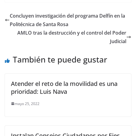
c
itt
ai
at
p
e
ar
e
er
l
s
y
gr
e
Concluyen investigación del programa Delfín en la
b
A
Li
a
Politécnica de Santa Rosa
o
p
n
m
AMLO tras la destrucción y el control del Poder
o
p
k
Judicial
k
También te puede gustar
Atender el reto de la movilidad es una
prioridad: Luis Nava
mayo 25, 2022
Instalan Consejos Ciudadanos por Ejes