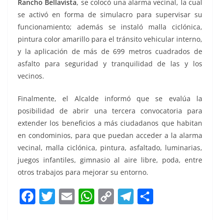
Rancho Bellavista
, se colocó una alarma vecinal, la cual
se activó en forma de simulacro para supervisar su
funcionamiento; además se instaló malla ciclónica,
pintura color amarillo para el tránsito vehicular interno,
y la aplicación de más de 699 metros cuadrados de
asfalto para seguridad y tranquilidad de las y los
vecinos.
Finalmente, el Alcalde informó que se evalúa la
posibilidad de abrir una tercera convocatoria para
extender los beneficios a más ciudadanos que habitan
en condominios, para que puedan acceder a la alarma
vecinal, malla ciclónica, pintura, asfaltado, luminarias,
juegos infantiles, gimnasio al aire libre, poda, entre
otros trabajos para mejorar su entorno.
F
T
E
W
C
T
S
a
w
m
h
o
el
h