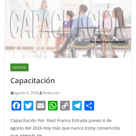
OPINIÓN
Capacitación
agosto 6, 2026
Redacción
F
T
E
W
C
T
S
a
w
m
h
o
el
h
Capacitación Por: Raúl Franco Estrada Jueves 6 de
c
itt
ai
at
p
e
ar
agosto del 2026 Hoy más que nunca estoy convencido
e
er
l
s
y
gr
e
que además de