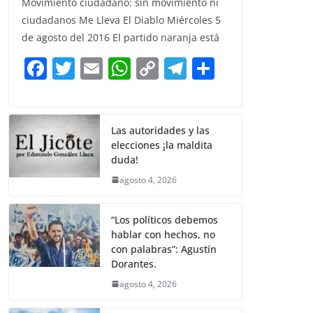
Movimiento ciudadano: sin movimiento ni
c
itt
ai
at
p
e
ar
ciudadanos Me Lleva El Diablo Miércoles 5
e
er
l
s
y
gr
e
de agosto del 2016 El partido naranja está
b
A
Li
a
F
T
E
W
C
T
S
o
p
n
m
a
w
m
h
o
el
h
o
p
k
c
itt
ai
at
p
e
ar
k
e
er
l
s
y
gr
e
Las autoridades y las
elecciones ¡la maldita
b
A
Li
a
duda!
o
p
n
m
agosto 4, 2026
o
p
k
k
“Los políticos debemos
hablar con hechos, no
con palabras”: Agustín
Dorantes.
agosto 4, 2026