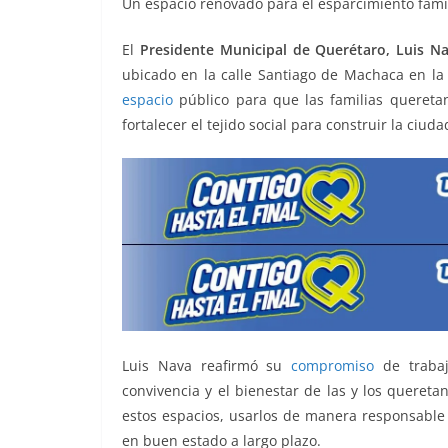
Un espacio renovado para el esparcimiento famil
o
p
n
m
o
p
k
El
Presidente Municipal de Querétaro, Luis N
ubicado en la calle Santiago de Machaca en la
k
espacio
público para que las familias queretan
fortalecer el tejido social para construir la ciu
Luis Nava reafirmó su
compromiso
de traba
convivencia y el bienestar de las y los quereta
estos espacios, usarlos de manera responsable 
en buen estado a largo plazo.