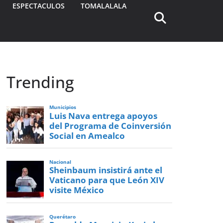
ESPECTACULOS
TOMALALALA
Trending
Municipios
Luis Nava entrega apoyos
del Programa de Coinversión
Social en Amealco
Nacional
Sheinbaum insistirá ante el
Vaticano para que León XIV
visite México
Querétaro