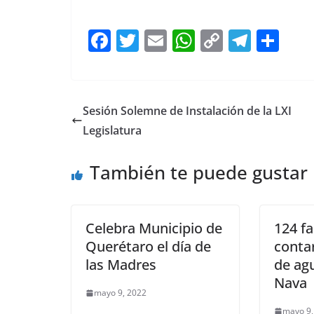
Luis Nava Luis Nava
F
T
E
W
C
T
S
a
w
m
h
o
el
h
c
itt
ai
at
p
e
ar
e
er
l
s
y
gr
e
Sesión Solemne de Instalación de la LXI
b
A
Li
a
Legislatura
o
p
n
m
También te puede gustar
o
p
k
k
Celebra Municipio de
124 fa
Querétaro el día de
contar
las Madres
de agu
Nava
mayo 9, 2022
mayo 9,