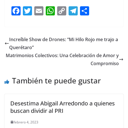
F
T
E
W
C
T
S
a
w
m
h
o
el
h
c
itt
ai
at
p
e
ar
e
er
l
s
y
gr
e
Increíble Show de Drones: “Mi Hilo Rojo me trajo a
b
A
Li
a
Querétaro”
o
p
n
m
Matrimonios Colectivos: Una Celebración de Amor y
o
p
k
Compromiso
k
También te puede gustar
Desestima Abigail Arredondo a quienes
buscan dividir al PRI
febrero 4, 2023