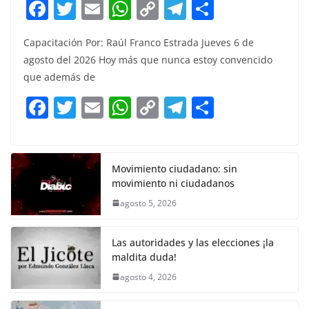
F
T
E
W
C
T
S
a
w
m
h
o
el
h
Capacitación Por: Raúl Franco Estrada Jueves 6 de
c
itt
ai
at
p
e
ar
agosto del 2026 Hoy más que nunca estoy convencido
e
er
l
s
y
gr
e
que además de
b
A
Li
a
F
T
E
W
C
T
S
o
p
n
m
a
w
m
h
o
el
h
o
p
k
c
itt
ai
at
p
e
ar
k
e
er
l
s
y
gr
e
Movimiento ciudadano: sin
movimiento ni ciudadanos
b
A
Li
a
agosto 5, 2026
o
p
n
m
o
p
k
Las autoridades y las elecciones ¡la
k
maldita duda!
agosto 4, 2026