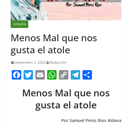
OPINIÓN
Menos Mal que nos
gusta el atole
septiembre 2, 2024
Redacción
F
T
E
W
C
T
S
a
w
m
h
o
el
h
Menos Mal que nos
c
itt
ai
at
p
e
ar
e
er
l
s
y
gr
e
gusta el atole
b
A
Li
a
o
p
n
m
Por Samuel Pérez Rios Aldana
o
p
k