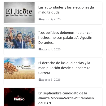
o
p
k
Las autoridades y las elecciones ¡la
k
maldita duda!
agosto 4, 2026
“Los políticos debemos hablar con
hechos, no con palabras”: Agustín
Dorantes.
agosto 4, 2026
El derecho de las audiencias y la
manipulación desde el poder: La
Carreta
agosto 3, 2026
En septiembre candidato de la
alianza Morena-Verde-PT; también
del PAN