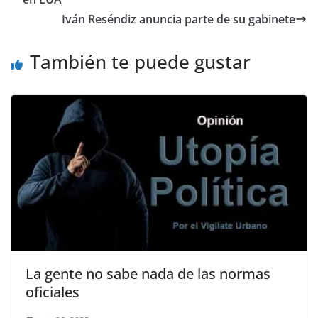
o
p
n
m
Iván Reséndiz anuncia parte de su gabinete
o
p
k
También te puede gustar
k
La gente no sabe nada de las normas
oficiales