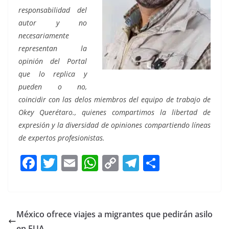
responsabilidad del
autor y no
necesariamente
representan la
opinión del Portal
que lo replica y
pueden o no,
coincidir con las delos miembros del equipo de trabajo de
Okey Querétaro., quienes compartimos la libertad de
expresión y la diversidad de opiniones compartiendo líneas
de expertos profesionistas.
F
T
E
W
C
T
S
a
w
m
h
o
el
h
c
itt
ai
at
p
e
ar
e
er
l
s
y
gr
e
México ofrece viajes a migrantes que pedirán asilo
b
A
Li
a
en EUA