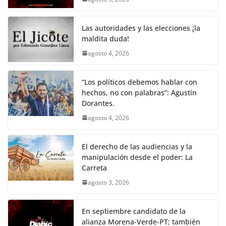
o
p
n
m
o
p
k
Las autoridades y las elecciones ¡la
k
maldita duda!
agosto 4, 2026
“Los políticos debemos hablar con
hechos, no con palabras”: Agustín
Dorantes.
agosto 4, 2026
El derecho de las audiencias y la
manipulación desde el poder: La
Carreta
agosto 3, 2026
En septiembre candidato de la
alianza Morena-Verde-PT; también