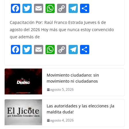
F
T
E
W
C
T
S
a
w
m
h
o
el
h
Capacitación Por: Raúl Franco Estrada Jueves 6 de
c
itt
ai
at
p
e
ar
agosto del 2026 Hoy más que nunca estoy convencido
e
er
l
s
y
gr
e
que además de
b
A
Li
a
F
T
E
W
C
T
S
o
p
n
m
a
w
m
h
o
el
h
o
p
k
c
itt
ai
at
p
e
ar
k
e
er
l
s
y
gr
e
Movimiento ciudadano: sin
movimiento ni ciudadanos
b
A
Li
a
agosto 5, 2026
o
p
n
m
o
p
k
Las autoridades y las elecciones ¡la
k
maldita duda!
agosto 4, 2026