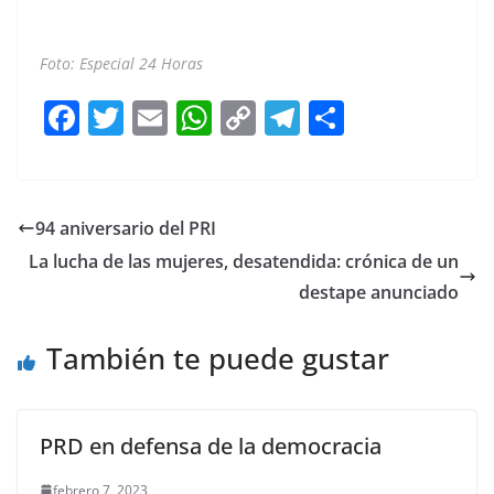
México y México y
Foto: Especial 24 Horas
F
T
E
W
C
T
S
a
w
m
h
o
el
h
c
itt
ai
at
p
e
ar
e
er
l
s
y
gr
e
94 aniversario del PRI
b
A
Li
a
La lucha de las mujeres, desatendida: crónica de un
o
p
n
m
destape anunciado
o
p
k
También te puede gustar
k
PRD en defensa de la democracia
febrero 7, 2023