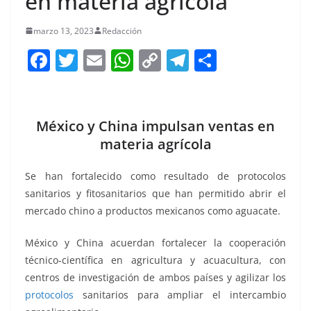
en materia agrícola
marzo 13, 2023
Redacción
F
T
E
W
C
T
S
a
w
m
h
o
el
h
c
itt
ai
at
p
e
ar
e
er
l
s
y
gr
e
México y China impulsan ventas en
b
A
Li
a
materia agrícola
o
p
n
m
Se han fortalecido como resultado de protocolos
o
p
k
sanitarios y fitosanitarios que han permitido abrir el
k
mercado chino a productos mexicanos como aguacate.
México y China acuerdan fortalecer la cooperación
técnico-científica en agricultura y acuacultura, con
centros de investigación de ambos países y agilizar los
protocolos
sanitarios para ampliar el intercambio