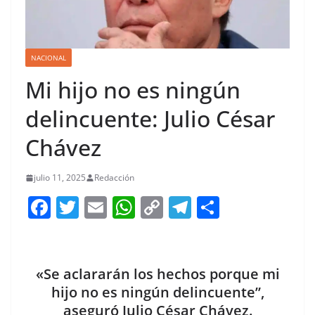
NACIONAL
Mi hijo no es ningún
delincuente: Julio César
Chávez
julio 11, 2025
Redacción
F
T
E
W
C
T
S
a
w
m
h
o
el
h
c
itt
ai
at
p
e
ar
e
er
l
s
y
gr
e
«Se aclararán los hechos porque mi
b
A
Li
a
hijo no es ningún delincuente”,
aseguró Julio César Chávez.