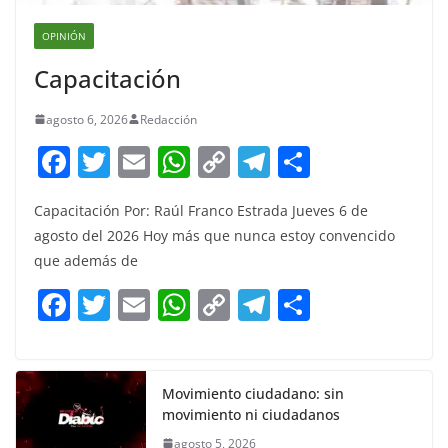
OPINIÓN
Capacitación
agosto 6, 2026
Redacción
F
T
E
W
C
T
S
a
w
m
h
o
el
h
Capacitación Por: Raúl Franco Estrada Jueves 6 de
c
itt
ai
at
p
e
ar
agosto del 2026 Hoy más que nunca estoy convencido
e
er
l
s
y
gr
e
que además de
b
A
Li
a
F
T
E
W
C
T
S
o
p
n
m
a
w
m
h
o
el
h
o
p
k
c
itt
ai
at
p
e
ar
k
e
er
l
s
y
gr
e
Movimiento ciudadano: sin
movimiento ni ciudadanos
b
A
Li
a
agosto 5, 2026