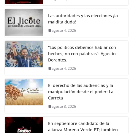
o
p
n
m
o
p
k
Las autoridades y las elecciones ¡la
k
maldita duda!
agosto 4, 2026
“Los políticos debemos hablar con
hechos, no con palabras”: Agustín
Dorantes.
agosto 4, 2026
El derecho de las audiencias y la
manipulación desde el poder: La
Carreta
agosto 3, 2026
En septiembre candidato de la
alianza Morena-Verde-PT; también