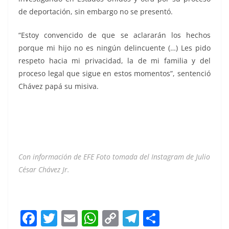
de deportación, sin embargo no se presentó.
“Estoy convencido de que se aclararán los hechos
porque mi hijo no es ningún delincuente (…) Les pido
respeto hacia mi privacidad, la de mi familia y del
proceso legal que sigue en estos momentos”, sentenció
Chávez papá su misiva.
Con información de EFE Foto tomada del Instagram de Julio
César Chávez Jr.
Mi hijo Mi hijo Mi hijo
F
T
E
W
C
T
S