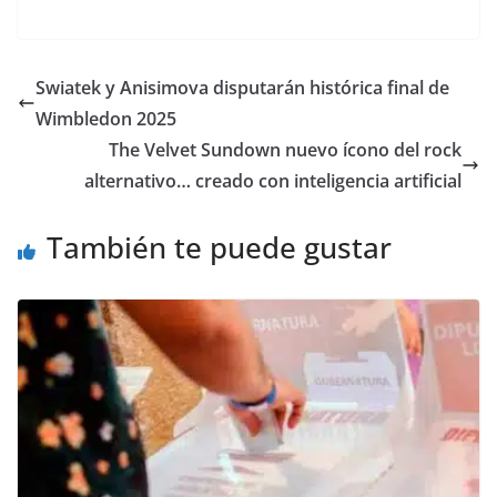
a
w
m
h
o
el
h
c
itt
ai
at
p
e
ar
e
er
l
s
y
gr
e
Swiatek y Anisimova disputarán histórica final de
b
A
Li
a
Wimbledon 2025
o
p
n
m
The Velvet Sundown nuevo ícono del rock
o
p
k
alternativo… creado con inteligencia artificial
k
También te puede gustar