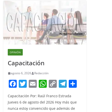
OPINIÓN
Capacitación
agosto 6, 2026
Redacción
F
T
E
W
C
T
S
a
w
m
h
o
el
h
Capacitación Por: Raúl Franco Estrada
c
itt
ai
at
p
e
ar
Jueves 6 de agosto del 2026 Hoy más que
e
er
l
s
y
gr
e
nunca estoy convencido que además de