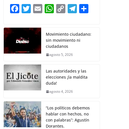
b
A
Li
a
F
T
E
W
C
T
S
o
p
n
m
a
w
m
h
o
el
h
o
p
k
c
itt
ai
at
p
e
ar
k
e
er
l
s
y
gr
e
Movimiento ciudadano:
sin movimiento ni
b
A
Li
a
ciudadanos
o
p
n
m
agosto 5, 2026
o
p
k
k
Las autoridades y las
elecciones ¡la maldita
duda!
agosto 4, 2026
“Los políticos debemos
hablar con hechos, no
con palabras”: Agustín
Dorantes.