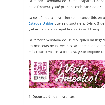
La retórica xenófoba de Trump acapara el debat
o
p
n
m
en la frontera. ¿Qué propone cada candidato?.
o
p
k
La gestión de la migración se ha convertido en u
k
Estados Unidos
que se disputa el próximo 5 de
y el exmandatario republicano Donald Trump.
La retórica xenófoba de Trump, quien ha llegad
las mascotas de los vecinos, acapara el debate
más restrictivas en la frontera. ¿Qué propone c
1- Deportación de migrantes