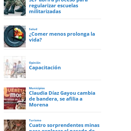
regularizar escuelas
militarizadas
Salud
¿Comer menos prolonga la
vida?
Opinión
Capacitación
Municipios
Claudia Díaz Gayou cambia
de bandera, se afilia a
Morena
Turismo
Cuatro sorprendentes minas
para explorar el pasado de