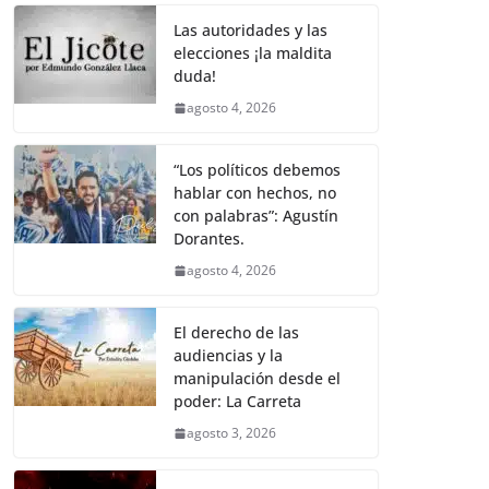
o
p
k
k
Las autoridades y las
elecciones ¡la maldita
duda!
agosto 4, 2026
“Los políticos debemos
hablar con hechos, no
con palabras”: Agustín
Dorantes.
agosto 4, 2026
El derecho de las
audiencias y la
manipulación desde el
poder: La Carreta
agosto 3, 2026