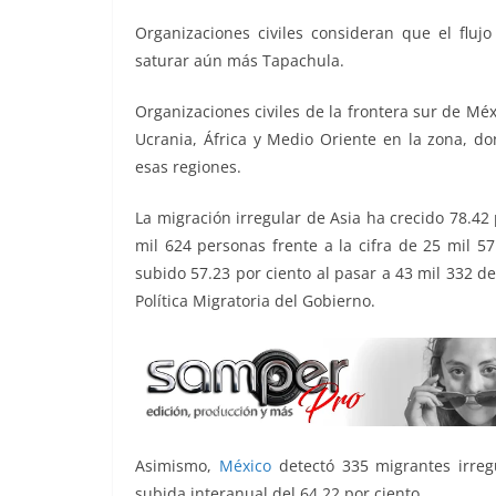
o
p
n
m
Organizaciones civiles consideran que el fluj
o
p
k
saturar aún más Tapachula.
k
Organizaciones civiles de la frontera sur de Mé
Ucrania, África y Medio Oriente en la zona, do
esas regiones.
La migración irregular de Asia ha crecido 78.42
mil 624 personas frente a la cifra de 25 mil 5
subido 57.23 por ciento al pasar a 43 mil 332 d
Política Migratoria del Gobierno.
Asimismo,
México
detectó 335 migrantes irre
subida interanual del 64.22 por ciento.