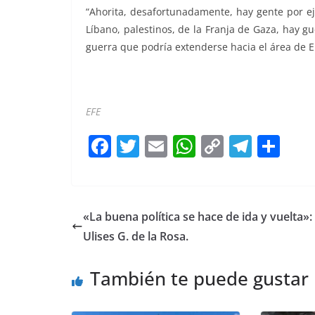
“Ahorita, desafortunadamente, hay gente por ej
Líbano, palestinos, de la Franja de Gaza, hay gu
guerra que podría extenderse hacia el área de Eu
Migrantes europeos Migrantes europeos Migran
EFE
F
T
E
W
C
T
S
a
w
m
h
o
el
h
c
itt
ai
at
p
e
ar
e
er
l
s
y
gr
e
«La buena política se hace de ida y vuelta»:
b
A
Li
a
Ulises G. de la Rosa.
o
p
n
m
También te puede gustar
o
p
k
k