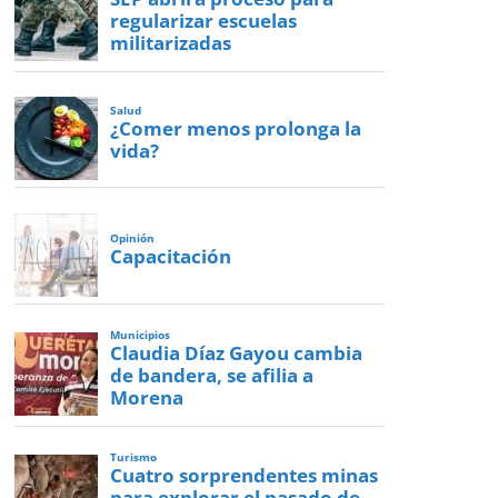
regularizar escuelas
militarizadas
Salud
¿Comer menos prolonga la
vida?
Opinión
Capacitación
Municipios
Claudia Díaz Gayou cambia
de bandera, se afilia a
Morena
Turismo
Cuatro sorprendentes minas
para explorar el pasado de