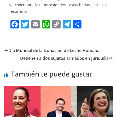
y concretar las necesidades escuchadas en sus
recorridos.
F
T
E
W
C
T
S
a
w
m
h
o
el
h
c
itt
ai
at
p
e
ar
e
er
l
s
y
gr
e
Día Mundial de la Donación de Leche Humana
b
A
Li
a
Detienen a dos sujetos armados en Juriquilla
o
p
n
m
o
p
k
También te puede gustar
k