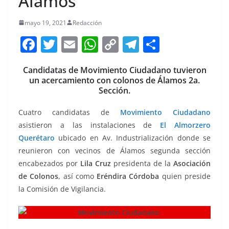
Álamos
mayo 19, 2021
Redacción
F
T
E
W
C
T
S
a
w
m
h
o
el
h
Candidatas de Movimiento Ciudadano tuvieron
c
itt
ai
at
p
e
ar
un acercamiento con colonos de Álamos 2a.
e
er
l
s
y
gr
e
Sección.
b
A
Li
a
Cuatro candidatas de
Movimiento Ciudadano
o
p
n
m
asistieron a las instalaciones de
El Almorzero
o
p
k
Querétaro
ubicado en Av. Industrialización donde se
reunieron con vecinos de Álamos segunda sección
k
encabezados por
Lila Cruz
presidenta de la
Asociación
de Colonos
, así como
Eréndira Córdoba
quien preside
la Comisión de Vigilancia.