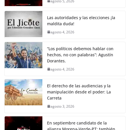
agosto 5, 2026
o
p
n
m
o
p
k
Las autoridades y las elecciones ¡la
k
maldita duda!
agosto 4, 2026
“Los políticos debemos hablar con
hechos, no con palabras”: Agustín
Dorantes.
agosto 4, 2026
El derecho de las audiencias y la
manipulación desde el poder: La
Carreta
agosto 3, 2026
En septiembre candidato de la
alianza Morena-Verde-PT; también