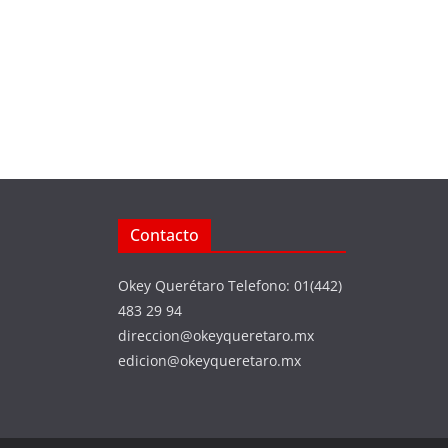
Contacto
Okey Querétaro Telefono: 01(442)
483 29 94
direccion@okeyqueretaro.mx
edicion@okeyqueretaro.mx