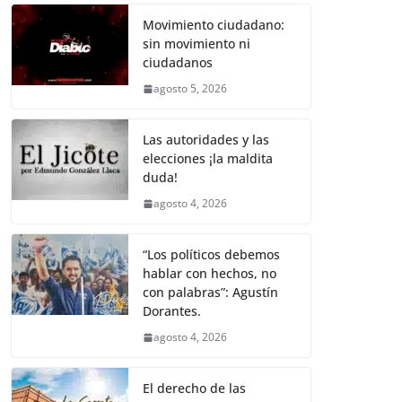
a
w
m
h
o
e
h
o
r
p
n
a
c
i
a
a
p
l
a
Movimiento ciudadano:
k
p
k
m
sin movimiento ni
e
t
i
t
y
e
r
ciudadanos
b
t
l
s
L
g
e
agosto 5, 2026
o
e
A
i
r
o
r
p
n
a
Las autoridades y las
elecciones ¡la maldita
k
p
k
m
duda!
agosto 4, 2026
“Los políticos debemos
hablar con hechos, no
con palabras”: Agustín
Dorantes.
agosto 4, 2026
El derecho de las