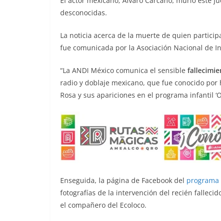
El actor mexicano, Álvaro Carcaño, murió este j
b
t
l
s
L
g
e
desconocidas.
o
e
A
i
r
La noticia acerca de la muerte de quien partici
o
r
p
n
a
fue comunicada por la Asociación Nacional de Int
k
p
k
m
“La ANDI México comunica el sensible
fallecimi
radio y doblaje mexicano, que fue conocido por 
Rosa y sus apariciones en el programa infantil ‘
Enseguida, la página de Facebook del
programa
fotografías de la intervención del recién falleci
el compañero del Ecoloco.