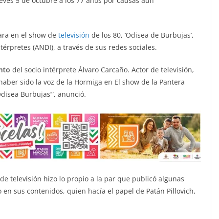
ueves 5 de octubre a los 77 años por causas aún
para en el show de
televisión
de los 80, ‘Odisea de Burbujas’,
érpretes (ANDI), a través de sus redes sociales.
ento
del socio intérprete Álvaro Carcaño. Actor de televisión,
haber sido la voz de la Hormiga en El show de la Pantera
Odisea Burbujas’”, anunció.
de televisión hizo lo propio a la par que publicó algunas
do en sus contenidos, quien hacía el papel de Patán Pillovich,