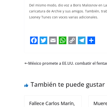
Del mismo modo, dio voz a Boris Malosnov en La
caricatura de Archie y sus amigos. También, trab
Looney Tunes con voces varias adicionales.
F
T
E
W
C
T
S
a
w
m
h
o
e
h
c
i
a
a
p
l
a
México promete a EE.UU. combatir el fenta
e
t
i
t
y
e
r
b
t
l
s
L
g
e
También te puede gustar
o
e
A
i
r
o
r
p
n
a
k
p
k
m
Fallece Carlos Marín,
Muere