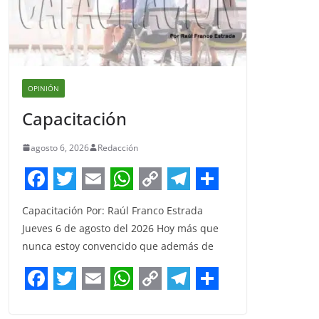
OPINIÓN
Capacitación
agosto 6, 2026
Redacción
F
T
E
W
C
T
S
Capacitación Por: Raúl Franco Estrada
a
w
m
h
o
e
h
Jueves 6 de agosto del 2026 Hoy más que
c
i
a
a
p
l
a
nunca estoy convencido que además de
e
t
i
t
y
e
r
b
t
l
s
L
g
e
F
T
E
W
C
T
S
o
e
A
i
r