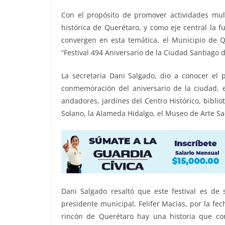
o
p
n
m
Con el propósito de promover actividades multi
o
p
k
histórica de Querétaro, y como eje central la 
k
convergen en esta temática, el Municipio de Qu
“Festival 494 Aniversario de la Ciudad Santiago 
La secretaria Dani Salgado, dio a conocer el
conmemoración del aniversario de la ciudad, el
andadores, jardines del Centro Histórico, biblio
Solano, la Alameda Hidalgo, el Museo de Arte Sa
Dani Salgado resaltó que este festival es d
presidente municipal, Felifer Macías, por la fe
rincón de Querétaro hay una historia que co