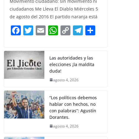
Movimiento ciudadano: sin movimiento ni
c
itt
ai
at
p
e
ar
ciudadanos Me Lleva El Diablo Miércoles 5
e
er
l
s
y
gr
e
de agosto del 2016 El partido naranja está
b
A
Li
a
F
T
E
W
C
T
S
o
p
n
m
a
w
m
h
o
el
h
o
p
k
c
itt
ai
at
p
e
ar
k
e
er
l
s
y
gr
e
Las autoridades y las
elecciones ¡la maldita
b
A
Li
a
duda!
o
p
n
m
agosto 4, 2026
o
p
k
k
“Los políticos debemos
hablar con hechos, no
con palabras”: Agustín
Dorantes.
agosto 4, 2026