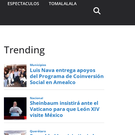
ESPECTACULOS
TOMALALALA
Trending
Municipios
Luis Nava entrega apoyos
del Programa de Coinversión
Social en Amealco
Nacional
Sheinbaum insistirá ante el
Vaticano para que León XIV
visite México
Querétaro