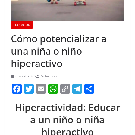
EDUCACIÓN
Cómo potencializar a
una niña o niño
hiperactivo
junio 9, 2026
Redacción
F
T
E
W
C
T
S
a
w
m
h
o
el
h
Hiperactividad: Educar
c
itt
ai
at
p
e
ar
e
er
l
s
y
gr
e
a un niño o niña
b
A
Li
a
hiperactivo