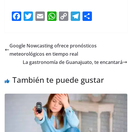
F
T
E
W
C
T
S
a
w
m
h
o
el
h
c
itt
ai
at
p
e
ar
e
er
l
s
y
gr
e
Google Nowcasting ofrece pronósticos
b
A
Li
a
meteorológicos en tiempo real
o
p
n
m
La gastronomía de Guanajuato, te encantará
o
p
k
También te puede gustar
k