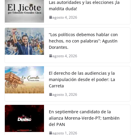
o
p
k
Las autoridades y las elecciones ¡la
k
maldita duda!
agosto 4, 2026
“Los políticos debemos hablar con
hechos, no con palabras”: Agustín
Dorantes.
agosto 4, 2026
El derecho de las audiencias y la
manipulación desde el poder: La
Carreta
agosto 3, 2026
En septiembre candidato de la
alianza Morena-Verde-PT; también
del PAN
agosto 1, 2026