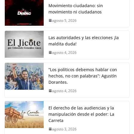
k
e
er
l
s
y
gr
e
Movimiento ciudadano: sin
movimiento ni ciudadanos
b
A
Li
a
agosto 5, 2026
o
p
n
m
o
p
k
Las autoridades y las elecciones ¡la
k
maldita duda!
agosto 4, 2026
“Los políticos debemos hablar con
hechos, no con palabras”: Agustín
Dorantes.
agosto 4, 2026
El derecho de las audiencias y la
manipulación desde el poder: La
Carreta
agosto 3, 2026