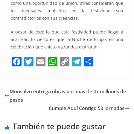
como una oportunidad de unión, otras consideran que
los mensajes implícitos en la festividad son
contradictorios con sus creencias.
A pesar de todo lo que esta festividad puede llegar a
acarrear, lo cierto es que la Noche de Brujas es una
celebración que chicos y grandes disfrutan.
F
T
E
W
C
T
S
a
w
m
h
o
el
h
c
itt
ai
at
p
e
ar
e
er
l
s
y
gr
e
Monsalvo entrega obras por más de 47 millones de
b
A
Li
a
pesos
o
p
n
m
Cumple Aquí Contigo 50 jornadas
o
p
k
También te puede gustar
k