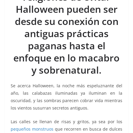
o
p
n
m
Halloween pueden ser
o
p
k
k
desde su conexión con
antiguas prácticas
paganas hasta el
enfoque en lo macabro
y sobrenatural.
Se acerca Halloween, la noche más espeluznante del
año, las calabazas iluminadas ya iluminan en la
oscuridad, y las sombras parecen cobrar vida mientras
los vientos susurran secretos antiguos.
Las calles se llenan de risas y gritos, ya sea por los
pequeños monstruos
que recorren en busca de dulces