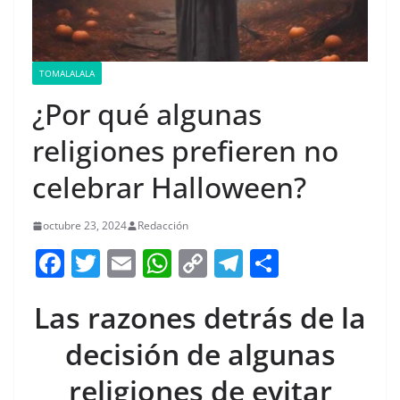
TOMALALALA
¿Por qué algunas
religiones prefieren no
celebrar Halloween?
octubre 23, 2024
Redacción
F
T
E
W
C
T
S
a
w
m
h
o
el
h
Las razones detrás de la
c
itt
ai
at
p
e
ar
e
er
l
s
y
gr
e
decisión de algunas
b
A
Li
a
religiones de evitar