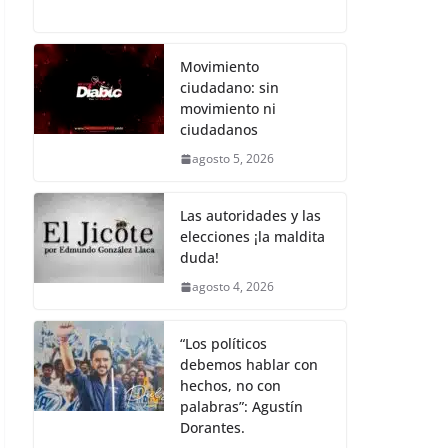
c
itt
ai
at
p
e
h
e
er
l
s
y
gr
ar
b
A
Li
a
e
Movimiento
ciudadano: sin
o
p
n
m
movimiento ni
o
p
k
ciudadanos
k
agosto 5, 2026
Las autoridades y las
elecciones ¡la maldita
duda!
agosto 4, 2026
“Los políticos
debemos hablar con
hechos, no con
palabras”: Agustín
Dorantes.