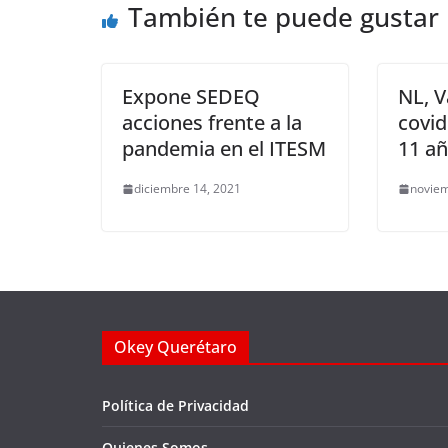
También te puede gustar
o
p
k
k
Expone SEDEQ
NL, V
acciones frente a la
covid
pandemia en el ITESM
11 a
diciembre 14, 2021
noviem
Okey Querétaro
Política de Privacidad
Quienes Somos