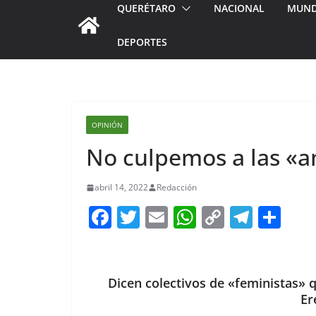
QUERÉTARO
NACIONAL
MUN
DEPORTES
OPINIÓN
No culpemos a las «a
abril 14, 2022
Redacción
F
T
E
W
C
T
S
a
w
m
h
o
el
h
c
itt
ai
at
p
e
ar
e
er
l
s
y
gr
e
Dicen colectivos de «feministas» 
Er
b
A
Li
a