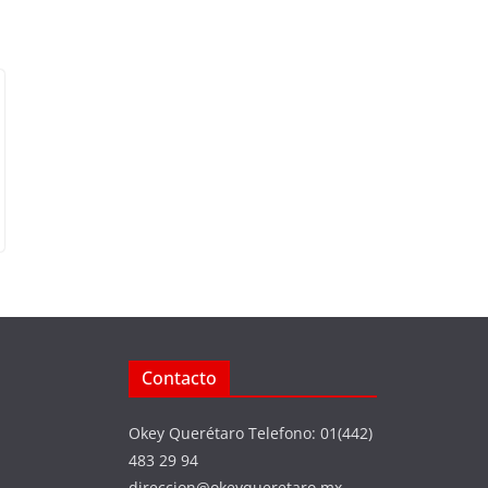
Contacto
Okey Querétaro Telefono: 01(442)
483 29 94
direccion@okeyqueretaro.mx