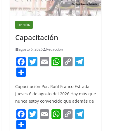
OPINIÓN
Capacitación
agosto 6, 2026
Redacción
F
T
E
W
C
T
a
w
m
h
o
el
S
c
itt
ai
at
p
e
h
e
er
l
s
y
gr
Capacitación Por: Raúl Franco Estrada
ar
Jueves 6 de agosto del 2026 Hoy más que
b
A
Li
a
e
nunca estoy convencido que además de
o
p
n
m
F
T
E
W
C
T
o
p
k
a
w
m
h
o
el
S
k