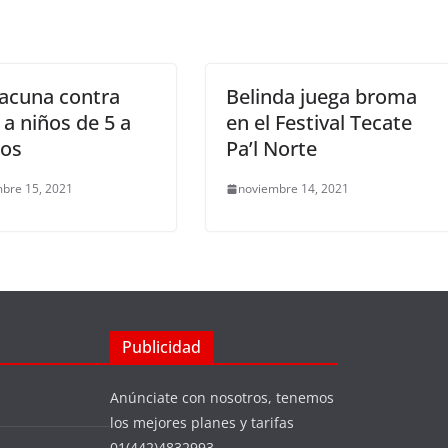
acuna contra
Belinda juega broma
 a niños de 5 a
en el Festival Tecate
ños
Pa’l Norte
bre 15, 2021
noviembre 14, 2021
Publicidad
Anúnciate con nosotros, tenemos
los mejores planes y tarifas
01(442)4832993