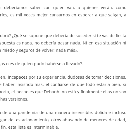
s deberíamos saber con quien van, a quienes verán, cómo
erlos, es mil veces mejor cansarnos en esperar a que salgan, a
sobró? ¿Qué se supone que debería de suceder si te vas de fiesta
puesta es nada, no debería pasar nada. Ni en esa situación ni
in miedo y seguros de volver; nada más».
gas o es de quién pudo habérsela llevado?.
n, incapaces por su experiencia, dudosas de tomar decisiones,
 haber insistido más, el confiarse de que todo estaría bien, si
porta, el hecho es que Debanhi no está y finalmente ellas no son
chas versiones.
o de una pandemia de una manera insensible, dolida e incluso
ugar del estacionamiento, otros abusando de menores de edad,
in, esta lista es interminable.