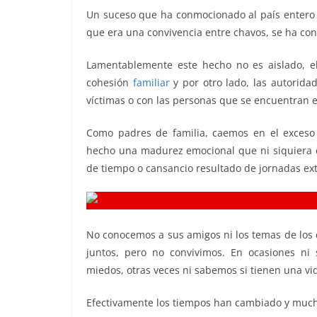
o
p
n
m
Un suceso que ha conmocionado al país entero e
o
p
k
que era una convivencia entre chavos, se ha con
k
Lamentablemente este hecho no es aislado, el
cohesión
familiar
y por otro lado, las autoridad
víctimas o con las personas que se encuentran e
Como padres de familia, caemos en el exceso
hecho una madurez emocional que ni siquiera 
de tiempo o cansancio resultado de jornadas ex
No conocemos a sus amigos ni los temas de los
juntos, pero no convivimos. En ocasiones ni
miedos, otras veces ni sabemos si tienen una vi
Efectivamente los tiempos han cambiado y mucho