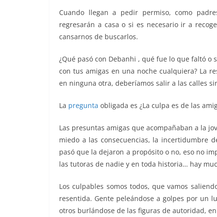
Cuando llegan a pedir permiso, como padre
regresarán a casa o si es necesario ir a recog
cansarnos de buscarlos.
¿Qué pasó con Debanhi , qué fue lo que faltó o 
con tus amigas en una noche cualquiera? La res
en ninguna otra, deberíamos salir a las calles s
La
pregunta
obligada es ¿La culpa es de las ami
Las presuntas amigas que acompañaban a la jove
miedo a las consecuencias, la incertidumbre de
pasó que la dejaron a propósito o no, eso no im
las tutoras de nadie y en toda historia… hay mu
Los culpables somos todos, que vamos saliend
resentida. Gente peleándose a golpes por un l
otros burlándose de las figuras de autoridad, en f