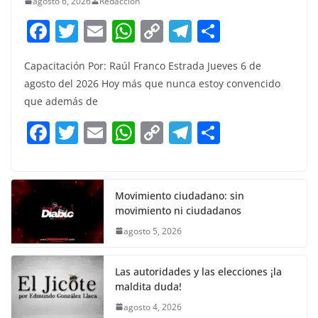
agosto 6, 2026
Redacción
F
T
E
W
C
T
S
a
w
m
h
o
el
h
Capacitación Por: Raúl Franco Estrada Jueves 6 de
c
itt
ai
at
p
e
ar
agosto del 2026 Hoy más que nunca estoy convencido
e
er
l
s
y
gr
e
que además de
b
A
Li
a
F
T
E
W
C
T
S
o
p
n
m
a
w
m
h
o
el
h
o
p
k
c
itt
ai
at
p
e
ar
k
e
er
l
s
y
gr
e
Movimiento ciudadano: sin
movimiento ni ciudadanos
b
A
Li
a
agosto 5, 2026
o
p
n
m
o
p
k
Las autoridades y las elecciones ¡la
k
maldita duda!
agosto 4, 2026