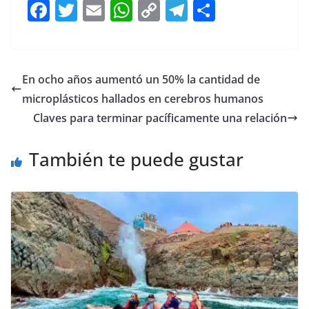
F
T
E
W
C
T
S
a
w
m
h
o
el
h
c
itt
ai
at
p
e
ar
e
er
l
s
y
gr
e
En ocho años aumentó un 50% la cantidad de
b
A
Li
a
microplásticos hallados en cerebros humanos
o
p
n
m
Claves para terminar pacíficamente una relación
o
p
k
También te puede gustar
k