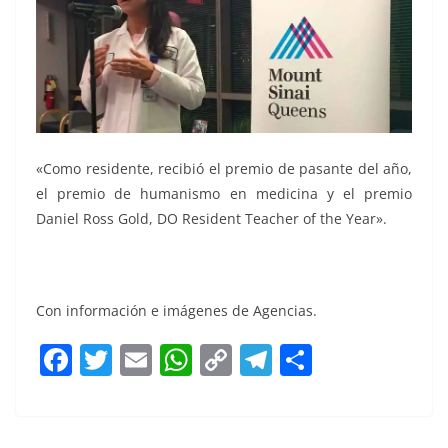
«Como residente, recibió el premio de pasante del año,
el premio de humanismo en medicina y el premio
Daniel Ross Gold, DO Resident Teacher of the Year».
Con información e imágenes de Agencias.
F
T
E
W
C
T
S
a
w
m
h
o
el
h
c
itt
ai
at
p
e
ar