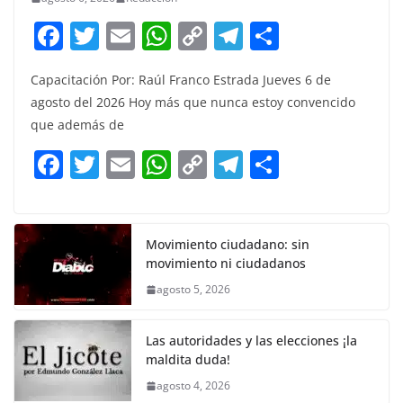
F
T
E
W
C
T
S
a
w
m
h
o
el
h
Capacitación Por: Raúl Franco Estrada Jueves 6 de
c
itt
ai
at
p
e
ar
agosto del 2026 Hoy más que nunca estoy convencido
e
er
l
s
y
gr
e
que además de
b
A
Li
a
F
T
E
W
C
T
S
o
p
n
m
a
w
m
h
o
el
h
o
p
k
c
itt
ai
at
p
e
ar
k
e
er
l
s
y
gr
e
Movimiento ciudadano: sin
movimiento ni ciudadanos
b
A
Li
a
agosto 5, 2026
o
p
n
m
o
p
k
Las autoridades y las elecciones ¡la
k
maldita duda!
agosto 4, 2026