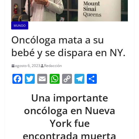
MUNDO
Oncóloga mata a su
bebé y se dispara en NY.
agosto 6, 2023
Redacción
F
T
E
W
C
T
S
a
w
m
h
o
el
h
Una importante
c
itt
ai
at
p
e
ar
e
er
l
s
y
gr
e
oncóloga en Nueva
b
A
Li
a
York fue
o
p
n
m
encontrada muerta
o
p
k