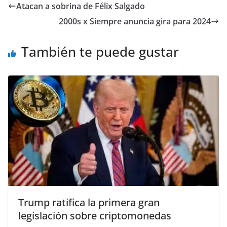
e
er
l
s
y
gr
e
Atacan a sobrina de Félix Salgado
b
A
Li
a
2000s x Siempre anuncia gira para 2024
o
p
n
m
o
p
k
También te puede gustar
k
Trump ratifica la primera gran
legislación sobre criptomonedas