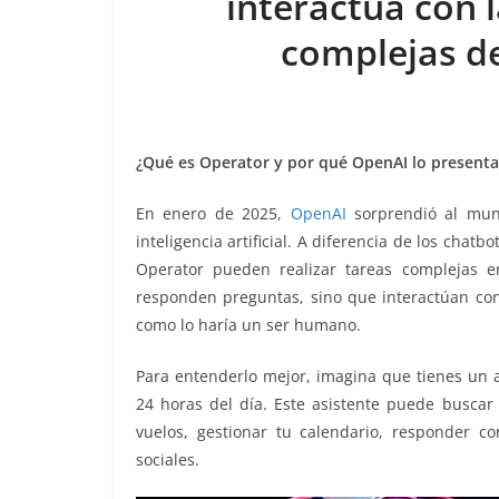
interactúa con l
o
p
n
m
complejas d
o
p
k
k
¿Qué es Operator y por qué OpenAI lo presenta 
En enero de 2025,
OpenAI
sorprendió al mun
inteligencia artificial. A diferencia de los chatb
Operator pueden realizar tareas complejas 
responden preguntas, sino que interactúan con 
como lo haría un ser humano.
Para entenderlo mejor, imagina que tienes un as
24 horas del día. Este asistente puede buscar 
vuelos, gestionar tu calendario, responder co
sociales.