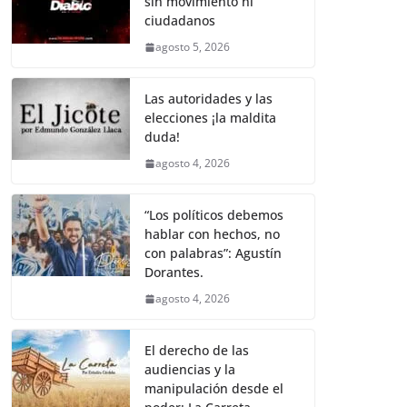
sin movimiento ni
b
A
Li
a
ciudadanos
o
p
n
m
agosto 5, 2026
o
p
k
k
Las autoridades y las
elecciones ¡la maldita
duda!
agosto 4, 2026
“Los políticos debemos
hablar con hechos, no
con palabras”: Agustín
Dorantes.
agosto 4, 2026
El derecho de las
audiencias y la
manipulación desde el